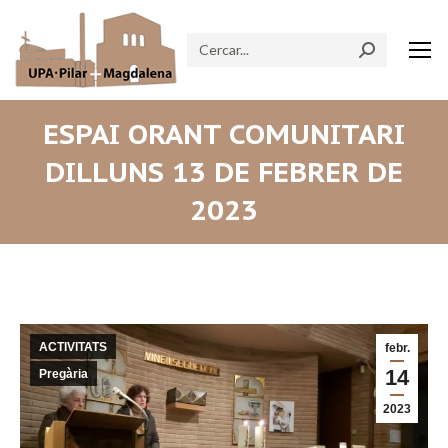
Search:
ESPAI ORANT COMUNITARI
DILLUNS 13 DE FEBRER DE
2023
ACTIVITATS
febr.
14
Pregària
2023