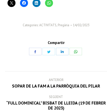
Categories:
ACTIVITATS
,
Pregària
14/02/2023
Compartir
Share
Share
Share
Share
on
on
on
on
Facebook
Twitter
LinkedIn
WhatsApp
POST
ANTERIOR
NAVIGATION
Previous
SOPAR DE LA FAM A LA PARRÒQUIA DEL PILAR
post:
SEGÜENT
“FULL DOMINICAL” BISBAT DE LLEIDA (19 DE FEBRER
Next
DE 2023)
post: