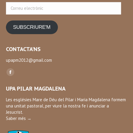
Correu
electrònic
SUBSCRIURE'M
CONTACTA’NS
upapm2012@gmail.com
Find us on:
Facebook
page
UPA PILAR MAGDALENA
opens
in
Les esglésies Mare de Déu del Pilar i Maria Magdalena formem
una unitat pastoral, per viure la nostra fe i anunciar a
new
Jesucrist.
window
Saber més →