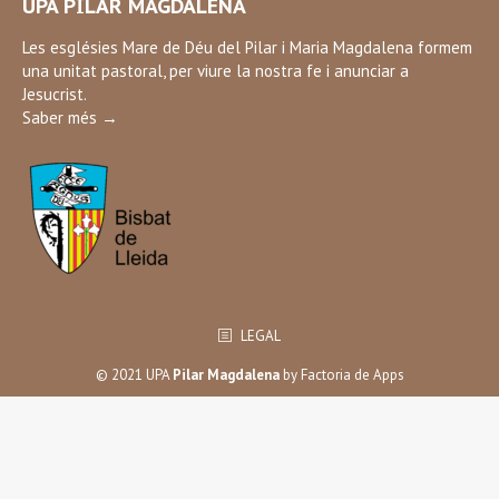
UPA PILAR MAGDALENA
opens
in
Les esglésies Mare de Déu del Pilar i Maria Magdalena formem
una unitat pastoral, per viure la nostra fe i anunciar a
new
Jesucrist.
window
Saber més →
LEGAL
© 2021 UPA
Pilar Magdalena
by
Factoria de Apps