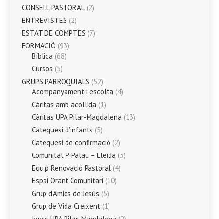
CONSELL PASTORAL
(2)
ENTREVISTES
(2)
ESTAT DE COMPTES
(7)
FORMACIÓ
(93)
Bíblica
(68)
Cursos
(5)
GRUPS PARROQUIALS
(52)
Acompanyament i escolta
(4)
Càritas amb acollida
(1)
Càritas UPA Pilar-Magdalena
(13)
Catequesi d’infants
(5)
Catequesi de confirmació
(2)
Comunitat P. Palau – Lleida
(3)
Equip Renovació Pastoral
(4)
Espai Orant Comunitari
(10)
Grup d'Amics de Jesús
(5)
Grup de Vida Creixent
(1)
Joves UPA Pilar-Magdalena
(2)