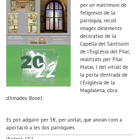
per un matrimoni de
feligresos de la
parròquia, recull
images d’elements
decoratius de la
Capella del Santíssim
de l’EsgLésia del Pilar,
realitzats per Pilar
Matas. I del vitrall de
la porta d’entrada de
l’Eslglésia de la
Magdalena, obra
d’Amadeu Bonet.
Es pot adquirir per 5€, per unitat, que anirán com a
aportació a les dos parròquies.
(Fotos): GSA