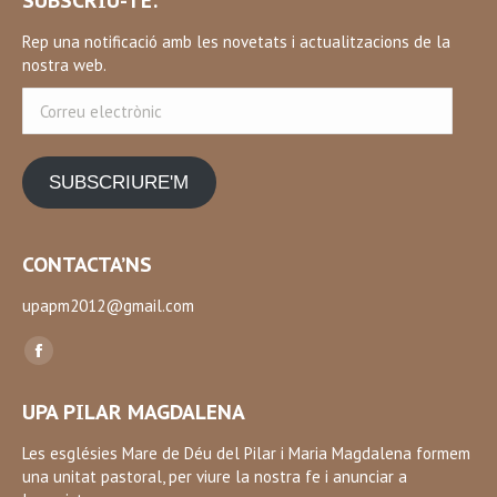
SUBSCRIU-TE:
Rep una notificació amb les novetats i actualitzacions de la
nostra web.
Correu
electrònic
SUBSCRIURE'M
CONTACTA’NS
upapm2012@gmail.com
Find us on:
Facebook
page
UPA PILAR MAGDALENA
opens
in
Les esglésies Mare de Déu del Pilar i Maria Magdalena formem
una unitat pastoral, per viure la nostra fe i anunciar a
new