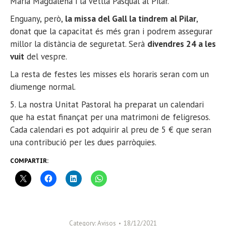
Maria Magdalena i la Vetlla Pasqual al Pilar.
Enguany, però,
la missa del Gall la tindrem al Pilar
,
donat que la capacitat és més gran i podrem assegurar
millor la distància de seguretat.
Serà
divendres 24 a les
vuit
del vespre.
La resta de festes les misses els horaris seran com un
diumenge normal.
5. La nostra Unitat Pastoral ha preparat un calendari
que ha estat finançat per una matrimoni de feligresos.
Cada calendari es pot adquirir al preu de 5 € que seran
una contribució per les dues parròquies.
COMPARTIR:
Category:
Avisos
18/12/2021