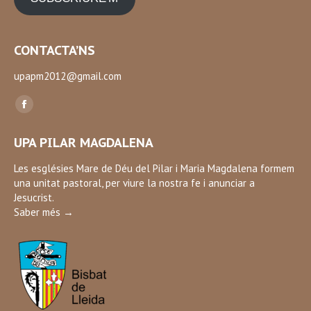
CONTACTA’NS
upapm2012@gmail.com
Find us on:
Facebook
page
UPA PILAR MAGDALENA
opens
in
Les esglésies Mare de Déu del Pilar i Maria Magdalena formem
una unitat pastoral, per viure la nostra fe i anunciar a
new
Jesucrist.
window
Saber més →