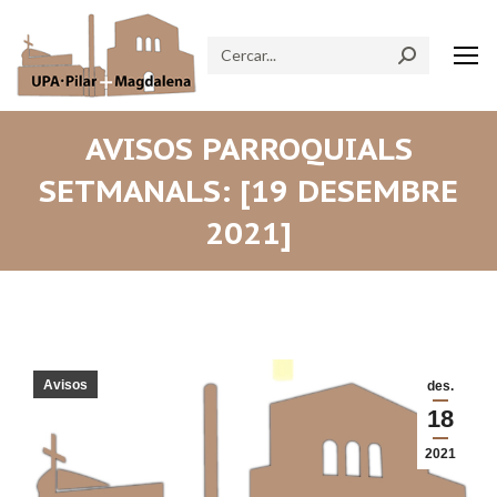
Search:
AVISOS PARROQUIALS
SETMANALS: [19 DESEMBRE
2021]
Avisos
des.
18
2021