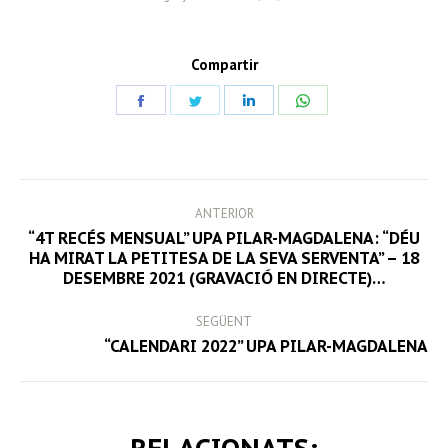
Compartir
Share
Share
Share
Share
on
on
on
on
Facebook
Twitter
LinkedIn
WhatsApp
POST
ANTERIOR
NAVIGATION
“4T RECÉS MENSUAL” UPA PILAR-MAGDALENA: “DÉU
Previous
HA MIRAT LA PETITESA DE LA SEVA SERVENTA” – 18
DESEMBRE 2021 (GRAVACIÓ EN DIRECTE)…
post:
SEGÜENT
Next
“CALENDARI 2022” UPA PILAR-MAGDALENA
post:
RELACIONATS: