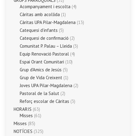
GRUPS PARROQUIALS
(52)
Acompanyament i escolta
(4)
Càritas amb acollida
(1)
Càritas UPA Pilar-Magdalena
(13)
Catequesi d’infants
(5)
Catequesi de confirmació
(2)
Comunitat P. Palau – Lleida
(3)
Equip Renovació Pastoral
(4)
Espai Orant Comunitari
(10)
Grup d'Amics de Jesús
(5)
Grup de Vida Creixent
(1)
Joves UPA Pilar-Magdalena
(2)
Pastoral de la Salut
(2)
Reforç escolar de Càritas
(3)
HORARIS
(63)
Misses
(61)
Misses
(85)
NOTÍCIES
(325)