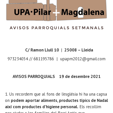
C/ Ramon Llull 10
|
25008 – Lleida
973234054 // 681195786 | upapm2012@gmail.com
AVISOS PARROQUIALS
19
de
des
embre
2021
1. Us recordem que al fons de l’església hi ha una capsa
on
podem aportar aliments, productes típics de Nad
al
així com productes d’higiene
personal
.
Els recollim
per ajudar a les famílies del Barri Antic que