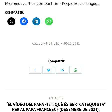
Més endavant us compartirem l’experiència tinguda
COMPARTIR:
Category:
NOTÍCIES
30/11/2021
Compartir
Share
Share
Share
Share
on
on
on
on
Facebook
Twitter
LinkedIn
WhatsApp
POST
ANTERIOR
NAVIGATION
“EL VÍDEO DEL PAPA -12”: QUÈ ÉS SER “CATEQUISTA”
Previous
PER AL PAPA FRANCESC? (DESEMBRE DE 2021).