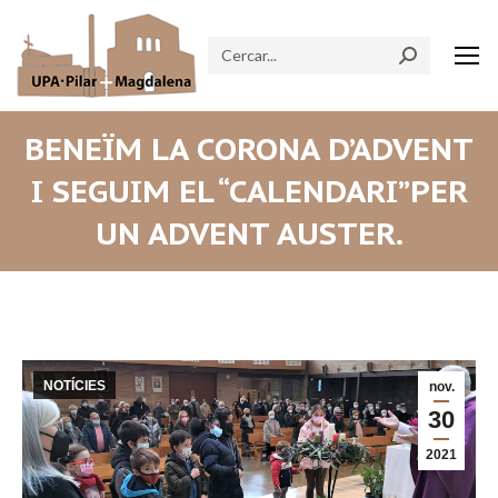
Search:
BENEÏM LA CORONA D’ADVENT
I SEGUIM EL “CALENDARI”PER
UN ADVENT AUSTER.
NOTÍCIES
nov.
30
2021