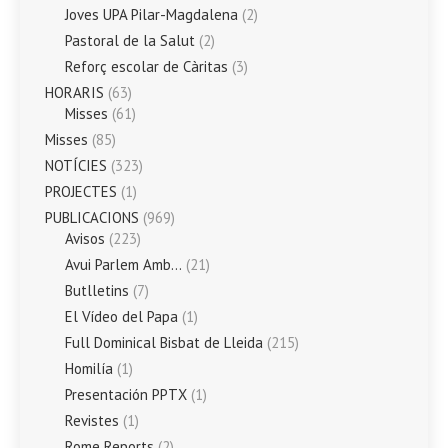
Joves UPA Pilar-Magdalena
(2)
Pastoral de la Salut
(2)
Reforç escolar de Càritas
(3)
HORARIS
(63)
Misses
(61)
Misses
(85)
NOTÍCIES
(323)
PROJECTES
(1)
PUBLICACIONS
(969)
Avisos
(223)
Avui Parlem Amb…
(21)
Butlletins
(7)
El Vídeo del Papa
(1)
Full Dominical Bisbat de Lleida
(215)
Homilía
(1)
Presentación PPTX
(1)
Revistes
(1)
Rome Reports
(2)