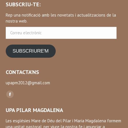
SUBSCRIU-TE:
Rep una notificació amb les novetats i actualitzacions de la
nostra web.
Correu
electrònic
SUBSCRIURE'M
CONTACTA’NS
upapm2012@gmail.com
Find us on:
Facebook
page
UPA PILAR MAGDALENA
opens
in
Les esglésies Mare de Déu del Pilar i Maria Magdalena formem
una unitat pastoral, per viure la nostra fe i anunciar a
new