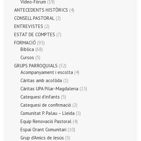
Vídeo-Fòrum
(19)
ANTECEDENTS HISTÒRICS
(4)
CONSELL PASTORAL
(2)
ENTREVISTES
(2)
ESTAT DE COMPTES
(7)
FORMACIÓ
(93)
Bíblica
(68)
Cursos
(5)
GRUPS PARROQUIALS
(52)
Acompanyament i escolta
(4)
Càritas amb acollida
(1)
Càritas UPA Pilar-Magdalena
(13)
Catequesi d’infants
(5)
Catequesi de confirmació
(2)
Comunitat P. Palau – Lleida
(3)
Equip Renovació Pastoral
(4)
Espai Orant Comunitari
(10)
Grup d'Amics de Jesús
(5)