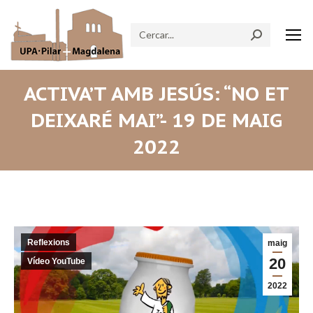
Search:
ACTIVA’T AMB JESÚS: “NO ET
DEIXARÉ MAI”- 19 DE MAIG
2022
Reflexions
maig
20
Vídeo YouTube
2022