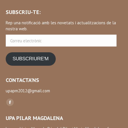
SUBSCRIU-TE:
Rep una notificació amb les novetats i actualitzacions de la
nostra web.
Correu
electrònic
SUBSCRIURE'M
CONTACTA’NS
upapm2012@gmail.com
Find us on:
Facebook
page
UPA PILAR MAGDALENA
opens
in