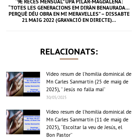
“9È RECÉS MENSUAL” UPA PILAR-MAGDALENA:
“TOTES LES GENERACIONS EM DIRÀN BENAURADA…
Next
PERQUÈ DÉU OBRA EN MI MERAVELLES” – DISSABTE
post:
21 MAIG 2022 (GRAVACIÓ EN DIRECTE)…
RELACIONATS:
Vídeo resum de l’homilia dominical de
Mn Carles Sanmartín (25 de maig de
2025), ” Jesús no falla mai”
30/05/2025
Vídeo resum de l’homilia dominical de
Mn Carles Sanmartín (11 de maig de
2025), “Escoltar la veu de Jesús, el
Bon Pastor”