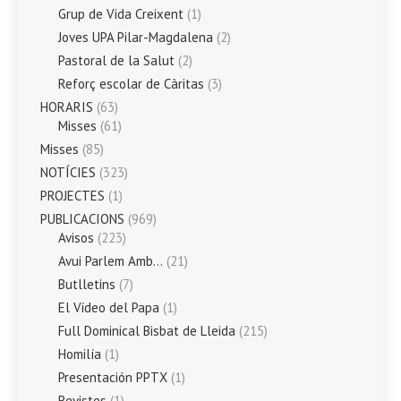
Grup de Vida Creixent
(1)
Joves UPA Pilar-Magdalena
(2)
Pastoral de la Salut
(2)
Reforç escolar de Càritas
(3)
HORARIS
(63)
Misses
(61)
Misses
(85)
NOTÍCIES
(323)
PROJECTES
(1)
PUBLICACIONS
(969)
Avisos
(223)
Avui Parlem Amb…
(21)
Butlletins
(7)
El Vídeo del Papa
(1)
Full Dominical Bisbat de Lleida
(215)
Homilía
(1)
Presentación PPTX
(1)
Revistes
(1)