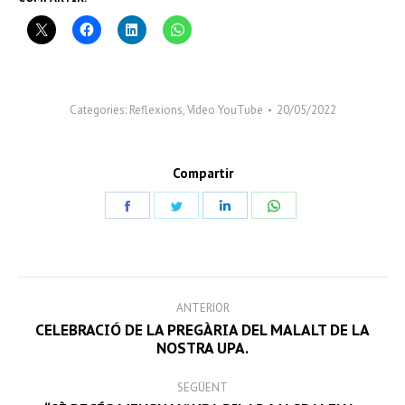
Categories:
Reflexions
,
Vídeo YouTube
20/05/2022
Compartir
Share
Share
Share
Share
on
on
on
on
Facebook
Twitter
LinkedIn
WhatsApp
POST
ANTERIOR
NAVIGATION
CELEBRACIÓ DE LA PREGÀRIA DEL MALALT DE LA
Previous
NOSTRA UPA.
post:
SEGÜENT