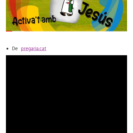
De
pregaria.cat