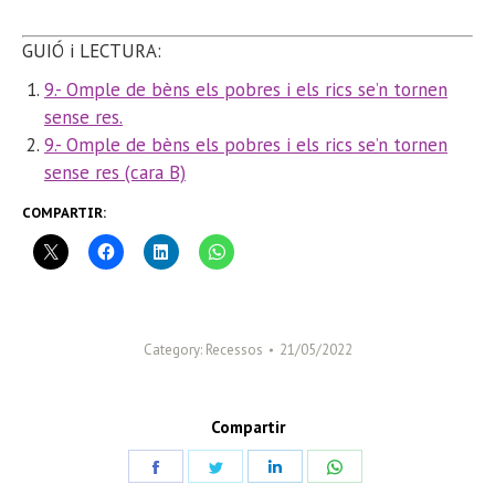
GUIÓ i LECTURA:
9.- Omple de bèns els pobres i els rics se’n tornen
sense res.
9.- Omple de bèns els pobres i els rics se’n tornen
sense res (cara B)
COMPARTIR:
Category:
Recessos
21/05/2022
Compartir
Share
Share
Share
Share