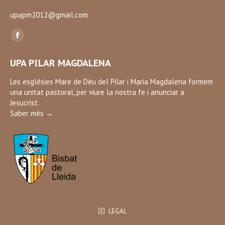
upapm2012@gmail.com
Find us on:
Facebook
page
UPA PILAR MAGDALENA
opens
in
Les esglésies Mare de Déu del Pilar i Maria Magdalena formem
una unitat pastoral, per viure la nostra fe i anunciar a
new
Jesucrist.
window
Saber més →
LEGAL