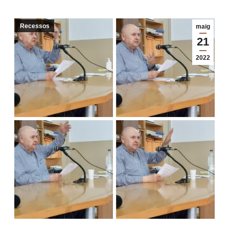
Recessos
maig
21
2022