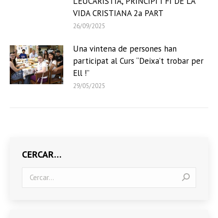
L’EUCARISTIA, PRINCIPI I FI DE LA
VIDA CRISTIANA 2a PART
26/09/2025
Una vintena de persones han
participat al Curs “Deixa’t trobar per
Ell !”
29/05/2025
CERCAR…
Search: