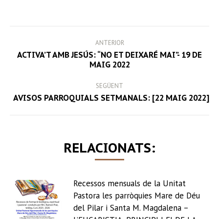
on
on
on
on
Facebook
Twitter
LinkedIn
WhatsApp
POST
ANTERIOR
NAVIGATION
ACTIVA’T AMB JESÚS: “NO ET DEIXARÉ MAI”- 19 DE
Previous
MAIG 2022
post:
SEGÜENT
Next
AVISOS PARROQUIALS SETMANALS: [22 MAIG 2022]
post:
RELACIONATS:
Recessos mensuals de la Unitat
Pastora les parròquies Mare de Déu
del Pilar i Santa M. Magdalena –