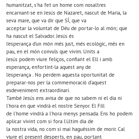
humanitzat, s’ha fet un home com nosaltres
encarnant-se en Jesús de Nazaret, nascut de Maria, la
seva mare, que va dir que SÍ, que va
acceptar la voluntat de Déu de portar-lo al món; que
ha nascut el Salvador. Jesús és
l’esperança d’un món més just, més ecològic, més en
pau, en el món convuls que vivim. Units a
Jesús podem viure feliços, confiant el Ell i amb
esperança, enfortint-la aquest any de
l’esperança . No perdem aquesta oportunitat de
preparar-nos per la commemoració d’aquest
esdeveniment extraordinari.
També Jesús ens avisa de que no sabem ni el dia ni
l’hora en que vindrà el nostre Senyor. El Fill
de l’home vindrà a l’hora menys pensada. Ens ho podem
aplicar vivint com si fora l’últim dia de
la nostra vida, no com si mai haguéssim de morir. Cal
viure el present desperts, en pau, portant