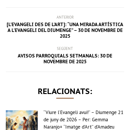
Facebook
Twitter
LinkedIn
WhatsApp
POST
ANTERIOR
NAVIGATION
[L’EVANGELI DES DE L’ART]: “UNA MIRADA ARTÍSTICA
Previous
A L’EVANGELI DEL DIUMENGE” – 30 DE NOVEMBRE DE
2025
post:
SEGÜENT
AVISOS PARROQUIALS SETMANALS: 30 DE
Next
NOVEMBRE DE 2025
post:
RELACIONATS:
“Viure l’Evangeli avui!” – Diumenge 21
de juny de 2026 – Per: Gemma
Naranjo+ “Imatge d’Art” d’Amadeu