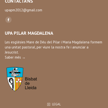
CONTACTA’NS
upapm2012@gmail.com
Find us on:
Facebook
page
UPA PILAR MAGDALENA
opens
in
Les esglésies Mare de Déu del Pilar i Maria Magdalena formem
una unitat pastoral, per viure la nostra fe i anunciar a
new
Jesucrist.
window
Saber més →
LEGAL