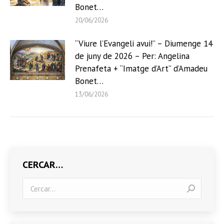
Bonet…
20/06/2026
“Viure l’Evangeli avui!” – Diumenge 14
de juny de 2026 – Per: Angelina
Prenafeta + “Imatge d’Art” d’Amadeu
Bonet…
13/06/2026
CERCAR…
Search: