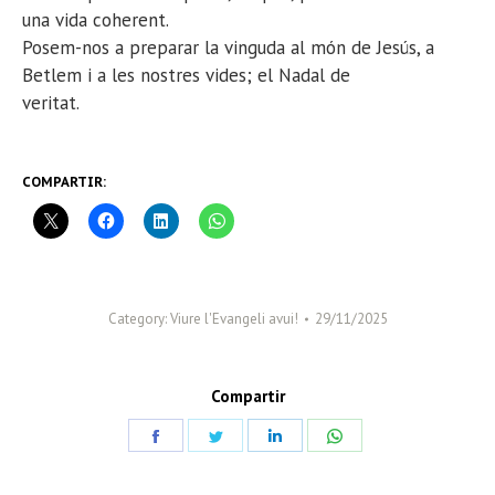
una vida coherent.
Posem-nos a preparar la vinguda al món de Jesús, a
Betlem i a les nostres vides; el Nadal de
veritat.
COMPARTIR:
Category:
Viure l'Evangeli avui!
29/11/2025
Compartir
Share
Share
Share
Share
on
on
on
on