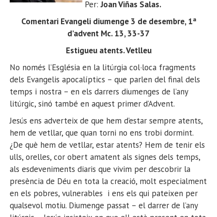
Per:
Joan Viñas Salas
.
Comentari Evangeli diumenge 3 de desembre, 1ª
d’advent Mc. 13, 33-37
Estigueu atents. Vetlleu
No només l’Església en la litúrgia col·loca fragments
dels Evangelis apocalíptics – que parlen del final dels
temps i nostra – en els darrers diumenges de l’any
litúrgic, sinó també en aquest primer d’Advent.
Jesús ens adverteix de que hem d’estar sempre atents,
hem de vetllar, que quan torni no ens trobi dormint.
¿De què hem de vetllar, estar atents? Hem de tenir els
ulls, orelles, cor obert amatent als signes dels temps,
als esdeveniments diaris que vivim per descobrir la
presència de Déu en tota la creació, molt especialment
en els pobres, vulnerables i ens els qui pateixen per
qualsevol motiu. Diumenge passat – el darrer de l’any