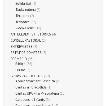
Solidaritat
(3)
Taula rodona
(3)
Tertulies
(2)
Trobades
(84)
Vídeo-Fòrum
(19)
ANTECEDENTS HISTÒRICS
(4)
CONSELL PASTORAL
(2)
ENTREVISTES
(2)
ESTAT DE COMPTES
(7)
FORMACIÓ
(93)
Bíblica
(68)
Cursos
(5)
GRUPS PARROQUIALS
(52)
Acompanyament i escolta
(4)
Càritas amb acollida
(1)
Càritas UPA Pilar-Magdalena
(13)
Catequesi d’infants
(5)
Catequesi de confirmació
(2)