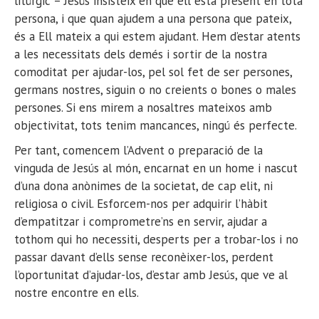
litúrgic – Jesús insisteix en que ell està present en tota
persona, i que quan ajudem a una persona que pateix,
és a Ell mateix a qui estem ajudant. Hem d’estar atents
a les necessitats dels demés i sortir de la nostra
comoditat per ajudar-los, pel sol fet de ser persones,
germans nostres, siguin o no creients o bones o males
persones. Si ens mirem a nosaltres mateixos amb
objectivitat, tots tenim mancances, ningú és perfecte.
Per tant, comencem l’Advent o preparació de la
vinguda de Jesús al món, encarnat en un home i nascut
d’una dona anònimes de la societat, de cap elit, ni
religiosa o civil. Esforcem-nos per adquirir l’hàbit
d’empatitzar i comprometre’ns en servir, ajudar a
tothom qui ho necessiti, desperts per a trobar-los i no
passar davant d’ells sense reconèixer-los, perdent
l’oportunitat d’ajudar-los, d’estar amb Jesús, que ve al
nostre encontre en ells.