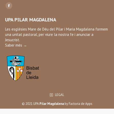
Find us on:
Facebook
page
UPA PILAR MAGDALENA
opens
in
Les esglésies Mare de Déu del Pilar i Maria Magdalena formem
una unitat pastoral, per viure la nostra fe i anunciar a
new
Jesucrist.
window
Saber més →
LEGAL
© 2021 UPA
Pilar Magdalena
by
Factoria de Apps