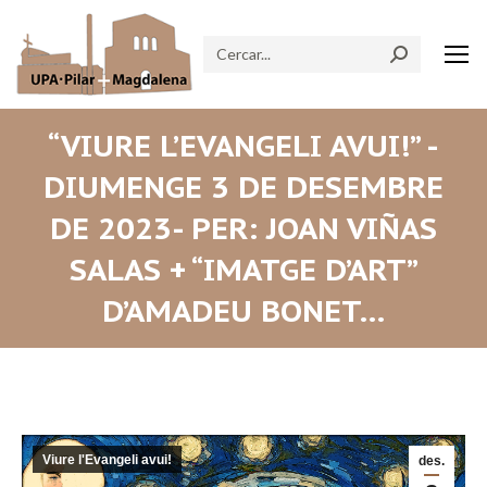
Search:
“VIURE L’EVANGELI AVUI!” -
DIUMENGE 3 DE DESEMBRE
DE 2023- PER: JOAN VIÑAS
SALAS + “IMATGE D’ART”
D’AMADEU BONET…
Viure l'Evangeli avui!
des.