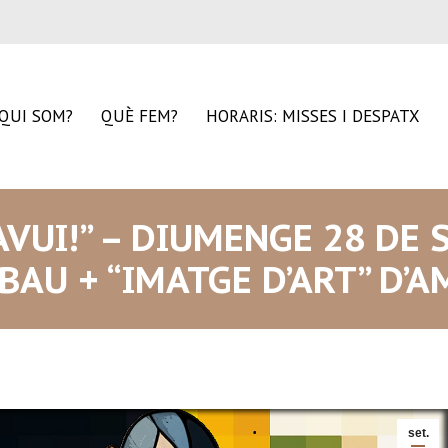
QUI SOM?
QUÈ FEM?
HORARIS: MISSES I DESPATX
AVUI!” – DIUMENGE 28 DE
ABAU + “IMATGE D’ART” D
set.