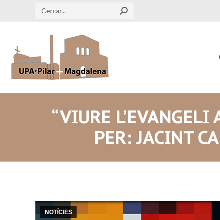
Search:
“VIURE L’EVANGELI 
PER: JACINT C
NOTÍCIES