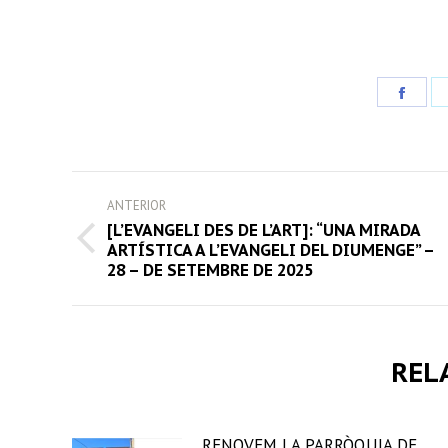
Share
on
Face
POST
ANTERIOR
NAVIGATION
[L’EVANGELI DES DE L’ART]: “UNA MIRADA
Previous
ARTÍSTICA A L’EVANGELI DEL DIUMENGE” –
28 – DE SETEMBRE DE 2025
post:
REL
RENOVEM LA PARRÒQUIA DE