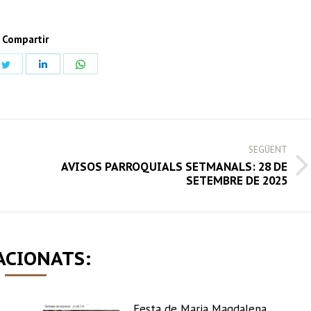
Compartir
Share
Share
Share
on
on
on
book
Twitter
LinkedIn
WhatsApp
SEGÜENT
AVISOS PARROQUIALS SETMANALS: 28 DE
Next
SETEMBRE DE 2025
post:
ACIONATS:
Festa de Maria Magdalena