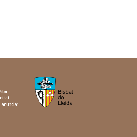
ilar i
nitat
i anunciar