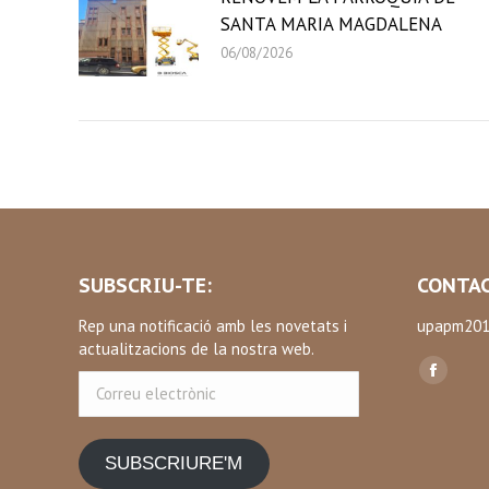
SANTA MARIA MAGDALENA
06/08/2026
SUBSCRIU-TE:
CONTAC
Rep una notificació amb les novetats i
upapm201
actualitzacions de la nostra web.
Find us on
Correu
Facebo
electrònic
page
opens
SUBSCRIURE'M
in