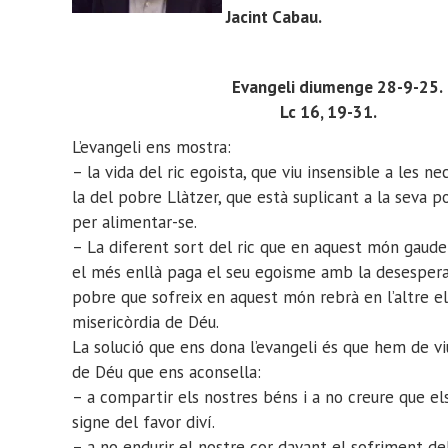
Jacint Cabau
.
Evangeli diumenge 28-9-25.
Lc 16, 19-31.
L’evangeli ens mostra:
– la vida del ric egoista, que viu insensible a les ne
la del pobre Llàtzer, que està suplicant a la seva 
per alimentar-se.
– La diferent sort del ric que en aquest món gaudei
el més enllà paga el seu egoisme amb la desesperaci
pobre que sofreix en aquest món rebrà en l’altre el 
misericòrdia de Déu.
La solució que ens dona l’evangeli és que hem de vi
de Déu que ens aconsella:
– a compartir els nostres béns i a no creure que el
signe del favor diví.
– a no endurir el nostre cor davant el sofriment d