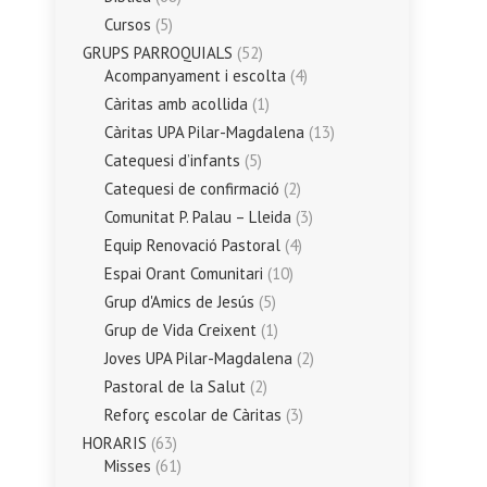
Cursos
(5)
GRUPS PARROQUIALS
(52)
Acompanyament i escolta
(4)
Càritas amb acollida
(1)
Càritas UPA Pilar-Magdalena
(13)
Catequesi d’infants
(5)
Catequesi de confirmació
(2)
Comunitat P. Palau – Lleida
(3)
Equip Renovació Pastoral
(4)
Espai Orant Comunitari
(10)
Grup d'Amics de Jesús
(5)
Grup de Vida Creixent
(1)
Joves UPA Pilar-Magdalena
(2)
Pastoral de la Salut
(2)
Reforç escolar de Càritas
(3)
HORARIS
(63)
Misses
(61)