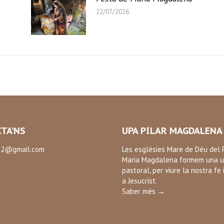
22/07/2026
TA’NS
UPA PILAR MAGDALENA
2@gmail.com
Les esglésies Mare de Déu del P
Maria Magdalena formem una u
:
pastoral, per viure la nostra fe 
ok
a Jesucrist.
Saber més →