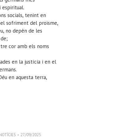
espiritual.
ns socials, tenint en
 el sofriment del proïsme,
éu, no depèn de les
 de;
stre cor amb els noms
des en la justícia i en el
germans.
Déu en aquesta terra,
NOTÍCIES
27/09/2025