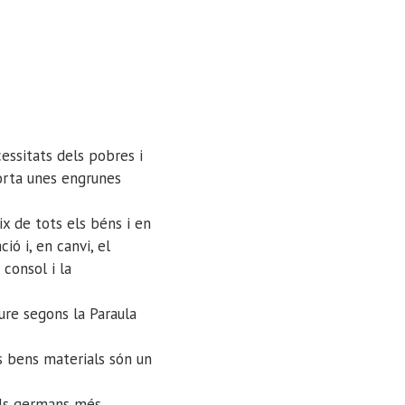
cessitats dels pobres i
porta unes engrunes
x de tots els béns i en
ó i, en canvi, el
consol i la
ure segons la Paraula
s bens materials són un
els germans més