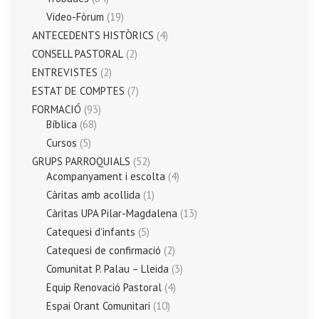
Vídeo-Fòrum
(19)
ANTECEDENTS HISTÒRICS
(4)
CONSELL PASTORAL
(2)
ENTREVISTES
(2)
ESTAT DE COMPTES
(7)
FORMACIÓ
(93)
Bíblica
(68)
Cursos
(5)
GRUPS PARROQUIALS
(52)
Acompanyament i escolta
(4)
Càritas amb acollida
(1)
Càritas UPA Pilar-Magdalena
(13)
Catequesi d’infants
(5)
Catequesi de confirmació
(2)
Comunitat P. Palau – Lleida
(3)
Equip Renovació Pastoral
(4)
Espai Orant Comunitari
(10)