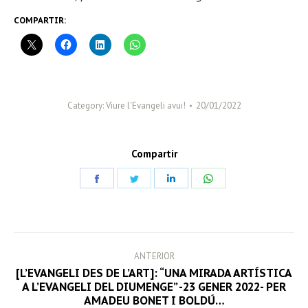
COMPARTIR:
Category:
Viure l'Evangeli avui!
20/01/2022
Compartir
Share
Share
Share
Share
on
on
on
on
Facebook
Twitter
LinkedIn
WhatsApp
POST
ANTERIOR
NAVIGATION
[L’EVANGELI DES DE L’ART]: “UNA MIRADA ARTÍSTICA
Previous
A L’EVANGELI DEL DIUMENGE” -23 GENER 2022- PER
AMADEU BONET I BOLDÚ…
post: