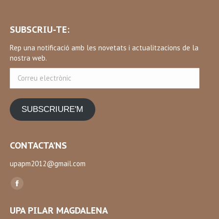
SUBSCRIU-TE:
Rep una notificació amb les novetats i actualitzacions de la
nostra web.
Correu
electrònic
SUBSCRIURE'M
CONTACTA’NS
upapm2012@gmail.com
Find us on:
Facebook
page
UPA PILAR MAGDALENA
opens