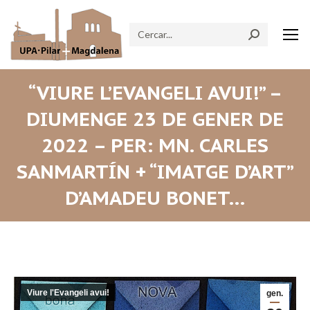
Search:
“VIURE L’EVANGELI AVUI!” –
DIUMENGE 23 DE GENER DE
2022 – PER: MN. CARLES
SANMARTÍN + “IMATGE D’ART”
D’AMADEU BONET…
Viure l'Evangeli avui!
gen.