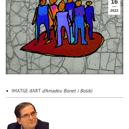
16
2022
IMATGE d’ART
d’Amadeu Bonet i Boldú