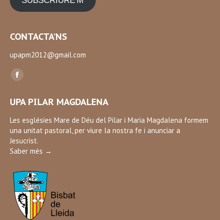
SUBSCRIURE'M
CONTACTA’NS
upapm2012@gmail.com
Find us on:
Facebook
page
UPA PILAR MAGDALENA
opens
in
Les esglésies Mare de Déu del Pilar i Maria Magdalena formem
una unitat pastoral, per viure la nostra fe i anunciar a
new
Jesucrist.
window
Saber més →