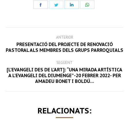
Share
Share
Share
Share
on
on
on
on
Facebook
Twitter
LinkedIn
WhatsApp
POST
ANTERIOR
NAVIGATION
PRESENTACIÓ DEL PROJECTE DE RENOVACIÓ
Previous
PASTORAL ALS MEMBRES DELS GRUPS PARROQUIALS
post:
SEGÜENT
[L’EVANGELI DES DE L’ART]: “UNA MIRADA ARTÍSTICA
Next
A L’EVANGELI DEL DIUMENGE” -20 FEBRER 2022- PER
AMADEU BONET I BOLDÚ…
post:
RELACIONATS: