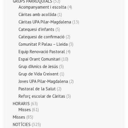
GRUPS PARROQUIALS
(52)
Acompanyament i escolta
(4)
Càritas amb acollida
(1)
Càritas UPA Pilar-Magdalena
(13)
Catequesi d’infants
(5)
Catequesi de confirmació
(2)
Comunitat P. Palau – Lleida
(3)
Equip Renovació Pastoral
(4)
Espai Orant Comunitari
(10)
Grup d'Amics de Jesús
(5)
Grup de Vida Creixent
(1)
Joves UPA Pilar-Magdalena
(2)
Pastoral de la Salut
(2)
Reforç escolar de Càritas
(3)
HORARIS
(63)
Misses
(61)
Misses
(85)
NOTÍCIES
(325)