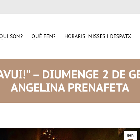
QUI SOM?
QUÈ FEM?
HORARIS: MISSES I DESPATX
AVUI!” – DIUMENGE 2 DE G
ANGELINA PRENAFETA
gen.