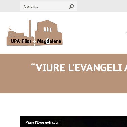
Search:
“VIURE L’EVANGELI 
Viure l'Evangeli avui!