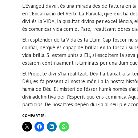
L’Evangeli d’avui,
és
una mirada des de l’altura en l
en l’Encarnació del Verb:
La
Paraula, que existia des
diví és la VIDA,
la qualitat divina per excel·lència,
és
comunicar vida com el Pare, realitzant obres d’
El resplendor de la V
ida
és la L
lum
.
C
ap foscor no 
confiar, perquè és
capaç de brillar en la fosca
i supe
vida brilla.
S
i estem units a
Ell
, si escoltem la seva
estarem contínuament il·luminats per una llu
m que 
El Projecte diví
s’ha rea
litzat:
Déu ha baixat a la te
Déu, es fa present al nostre món i a la nostra histò
humà de Déu
.
E
l misteri de l’
ésser humà no
més s’acl
divina
definitiva per
l’Esperit que ens
comunica
.
Aque
partícips. De nosaltres depèn
dur-la al seu ple ac
COMPARTIR: