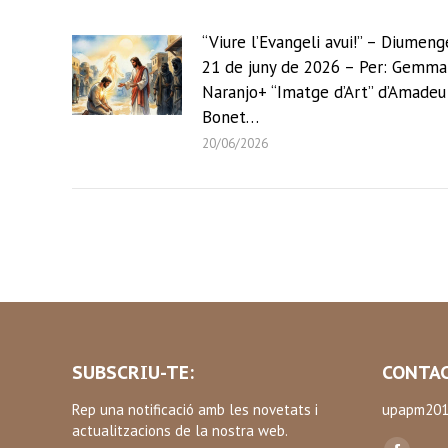
“Viure l’Evangeli avui!” – Diumeng
21 de juny de 2026 – Per: Gemma
Naranjo+ “Imatge d’Art” d’Amadeu
Bonet…
20/06/2026
SUBSCRIU-TE:
CONTAC
Rep una notificació amb les novetats i
upapm201
actualitzacions de la nostra web.
Find us on