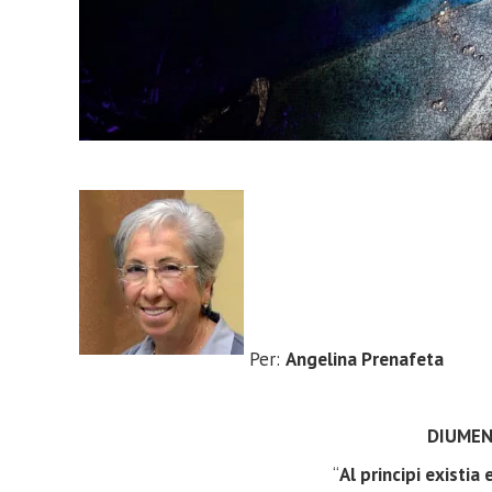
Per:
Angelina Prenafeta
DIUMEN
“
Al principi
existi
a 