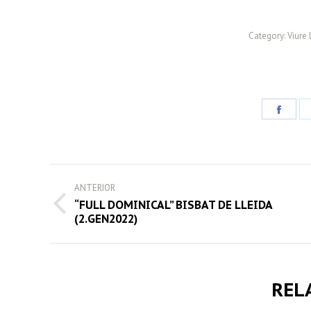
Category:
Viure 
Share
on
Face
POST
ANTERIOR
NAVIGATION
“FULL DOMINICAL” BISBAT DE LLEIDA
Previous
(2.GEN2022)
post:
REL