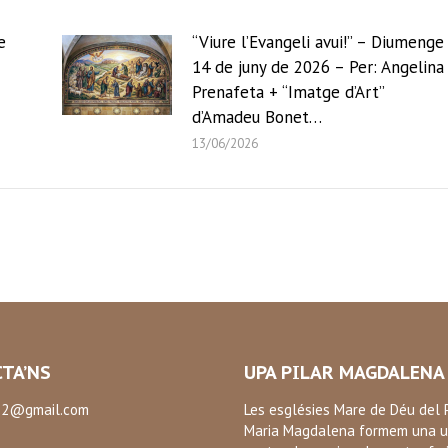
e
“Viure l’Evangeli avui!” – Diumenge
14 de juny de 2026 – Per: Angelina
Prenafeta + “Imatge d’Art”
d’Amadeu Bonet…
13/06/2026
TA’NS
UPA PILAR MAGDALENA
2@gmail.com
Les esglésies Mare de Déu del P
Maria Magdalena formem una u
: