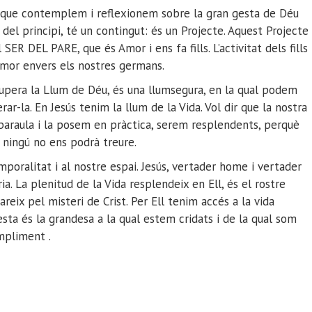
a que
contemplem
i
reflexionem
sobre
la gran gesta
de Déu
 del principi,
té
un contingut:
és un
Projecte
. Aquest Projecte
 el SER DEL PARE
, que
és Amor i
ens fa fills.
L’activitat dels fills
amor envers els
nostres
germans.
supera la Llum de Déu,
és una llum
segura,
en la qual podem
rar-l
a
.
En Jesús tenim la llum de la
V
ida.
Vol dir que la nostra
 paraula i la posem en pràctica, serem resplendents, perquè
ningú no ens podrà treure.
mporalitat i al nostre espai. Jesús, vertader home i vertader
ria
.
La plenitud de la V
ida
resplendeix en
Ell,
és
el
rostre
areix pel
misteri de Crist
.
Per Ell tenim accés a la vida
sta és la grandesa a la qual estem cridats i de la qual som
ompliment
.