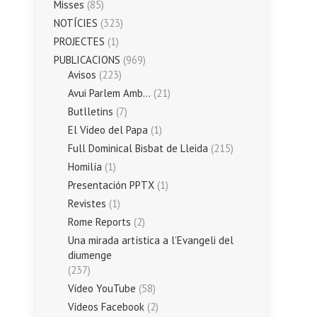
Misses
(85)
NOTÍCIES
(323)
PROJECTES
(1)
PUBLICACIONS
(969)
Avisos
(223)
Avui Parlem Amb…
(21)
Butlletins
(7)
El Vídeo del Papa
(1)
Full Dominical Bisbat de Lleida
(215)
Homilía
(1)
Presentación PPTX
(1)
Revistes
(1)
Rome Reports
(2)
Una mirada artística a l’Evangeli del
diumenge
(237)
Vídeo YouTube
(58)
Vídeos Facebook
(2)