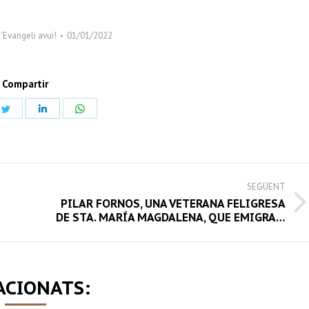
l'Evangeli avui!
01/01/2022
Compartir
Share
Share
Share
on
on
on
book
Twitter
LinkedIn
WhatsApp
SEGÜENT
PILAR FORNOS, UNA VETERANA FELIGRESA
Next
DE STA. MARÍA MAGDALENA, QUE EMIGRA…
post:
ACIONATS: