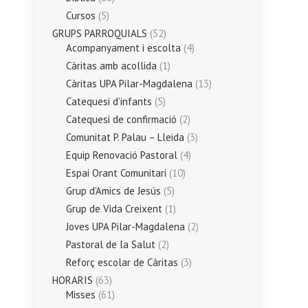
Cursos
(5)
GRUPS PARROQUIALS
(52)
Acompanyament i escolta
(4)
Càritas amb acollida
(1)
Càritas UPA Pilar-Magdalena
(13)
Catequesi d’infants
(5)
Catequesi de confirmació
(2)
Comunitat P. Palau – Lleida
(3)
Equip Renovació Pastoral
(4)
Espai Orant Comunitari
(10)
Grup d'Amics de Jesús
(5)
Grup de Vida Creixent
(1)
Joves UPA Pilar-Magdalena
(2)
Pastoral de la Salut
(2)
Reforç escolar de Càritas
(3)
HORARIS
(63)
Misses
(61)