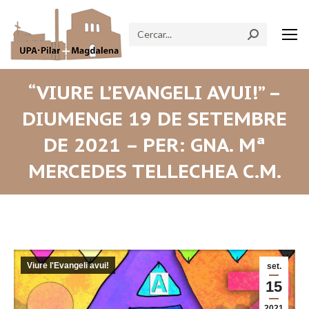
Search:
“VIURE L’EVANGELI AVUI!” –
DIUMENGE 19 DE SETEMBRE
DE 2021 – PER: GNA. Mª
MERCEDES TELLECHEA C.M.
Viure l'Evangeli avui!
set.
15
2021