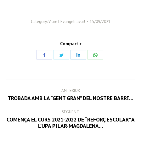
Category:
Viure l'Evangeli avui!
15/09/2021
Compartir
Share
Share
Share
Share
on
on
on
on
Facebook
Twitter
LinkedIn
WhatsApp
POST
ANTERIOR
NAVIGATION
Previous
TROBADA AMB LA “GENT GRAN” DEL NOSTRE BARRI…
post:
SEGÜENT
COMENÇA EL CURS 2021-2022 DE “REFORÇ ESCOLAR” A
Next
L’UPA PILAR-MAGDALENA…
post: