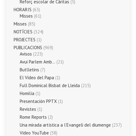
Reforç escolar de Càritas
(3)
HORARIS
(63)
Misses
(61)
Misses
(85)
NOTÍCIES
(324)
PROJECTES
(1)
PUBLICACIONS
(969)
Avisos
(223)
Avui Parlem Amb…
(21)
Butlletins
(7)
El Vídeo del Papa
(1)
Full Dominical Bisbat de Lleida
(215)
Homilía
(1)
Presentación PPTX
(1)
Revistes
(1)
Rome Reports
(2)
Una mirada artística a l’Evangeli del diumenge
(237)
Vídeo YouTube
(58)