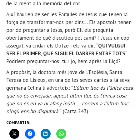
de la ment a la memòria del cor.
Així haurien de ser les Paraules de Jesús que tenen la
força de transformar-nos per dins… Els apòstols tenen
por de preguntar a Jesús, però Ell els pregunta
obertament de què discutíeu pel camí? I Jesús un cop
assegut, va cridar els Dotze i els va dir: “
QUI VULGUI
SER EL PRIMER, QUE SIGUI EL DARRER ENTRE TOTS
“.
Podríem preguntar-nos: tu i jo, hem après la lliçó?
A propòsit, la doctora més jove de l’Església, Santa
Teresa de Lisieux, en una de les seves cartes a la seva
germana Celina li adverteix: “
L’últim lloc és l’única cosa
que no és envejada; aquest últim lloc és l’única cosa
que no és en va ni afany inútil … correm a l’últim lloc …
ningú ens ho disputarà
“. (Carta 243)
COMPARTIR: