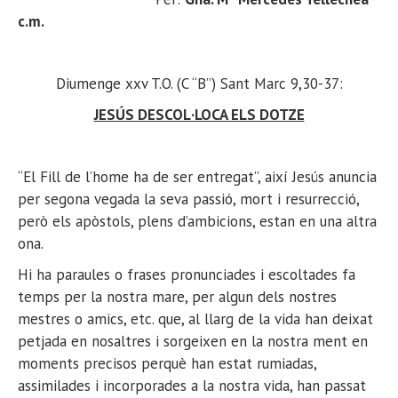
c.m.
Diumenge xxv T.O. (C “B”) Sant Marc 9,30-37:
JESÚS DESCOL·LOCA ELS DOTZE
“El Fill de l’home ha de ser entregat”, així Jesús anuncia
per segona vegada la seva passió, mort i resurrecció,
però els apòstols, plens d’ambicions, estan en una altra
ona.
Hi ha paraules o frases pronunciades i escoltades fa
temps per la nostra mare, per algun dels nostres
mestres o amics, etc. que, al llarg de la vida han deixat
petjada en nosaltres i sorgeixen en la nostra ment en
moments precisos perquè han estat rumiadas,
assimilades i incorporades a la nostra vida, han passat