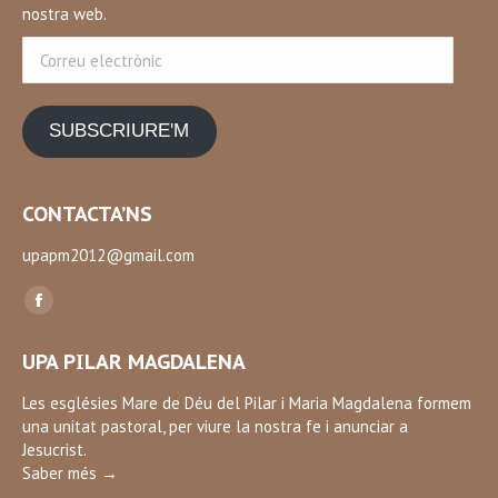
nostra web.
Correu
electrònic
SUBSCRIURE'M
CONTACTA’NS
upapm2012@gmail.com
Find us on:
Facebook
page
UPA PILAR MAGDALENA
opens
in
Les esglésies Mare de Déu del Pilar i Maria Magdalena formem
una unitat pastoral, per viure la nostra fe i anunciar a
new
Jesucrist.
window
Saber més →