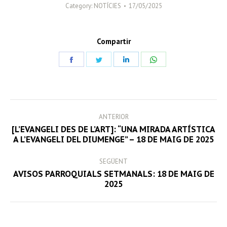
Category:
NOTÍCIES
17/05/2025
Compartir
Share
Share
Share
Share
on
on
on
on
Facebook
Twitter
LinkedIn
WhatsApp
POST
ANTERIOR
NAVIGATION
[L’EVANGELI DES DE L’ART]: “UNA MIRADA ARTÍSTICA
Previous
A L’EVANGELI DEL DIUMENGE” – 18 DE MAIG DE 2025
post:
SEGÜENT
AVISOS PARROQUIALS SETMANALS: 18 DE MAIG DE
Next
2025
post: