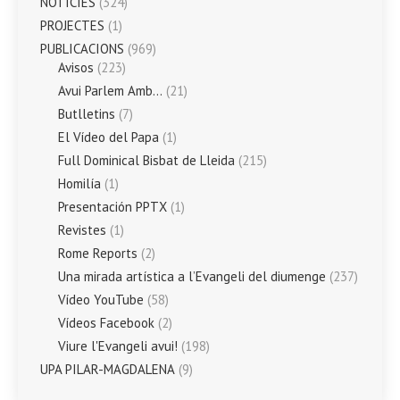
NOTÍCIES
(324)
PROJECTES
(1)
PUBLICACIONS
(969)
Avisos
(223)
Avui Parlem Amb…
(21)
Butlletins
(7)
El Vídeo del Papa
(1)
Full Dominical Bisbat de Lleida
(215)
Homilía
(1)
Presentación PPTX
(1)
Revistes
(1)
Rome Reports
(2)
Una mirada artística a l’Evangeli del diumenge
(237)
Vídeo YouTube
(58)
Vídeos Facebook
(2)
Viure l'Evangeli avui!
(198)
UPA PILAR-MAGDALENA
(9)