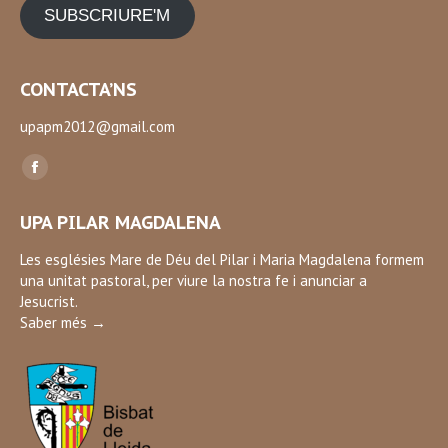
SUBSCRIURE'M
CONTACTA’NS
upapm2012@gmail.com
Find us on:
Facebook
page
UPA PILAR MAGDALENA
opens
in
Les esglésies Mare de Déu del Pilar i Maria Magdalena formem
una unitat pastoral, per viure la nostra fe i anunciar a
new
Jesucrist.
window
Saber més →