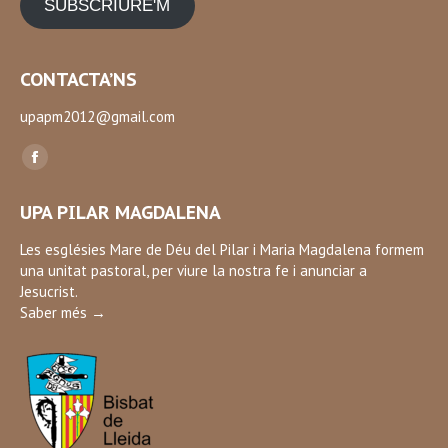
SUBSCRIURE'M
CONTACTA’NS
upapm2012@gmail.com
Find us on:
Facebook
page
UPA PILAR MAGDALENA
opens
in
Les esglésies Mare de Déu del Pilar i Maria Magdalena formem
una unitat pastoral, per viure la nostra fe i anunciar a
new
Jesucrist.
window
Saber més →