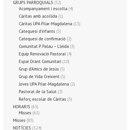
GRUPS PARROQUIALS
(52)
Acompanyament i escolta
(4)
Càritas amb acollida
(1)
Càritas UPA Pilar-Magdalena
(13)
Catequesi d’infants
(5)
Catequesi de confirmació
(2)
Comunitat P. Palau – Lleida
(3)
Equip Renovació Pastoral
(4)
Espai Orant Comunitari
(10)
Grup d'Amics de Jesús
(5)
Grup de Vida Creixent
(1)
Joves UPA Pilar-Magdalena
(2)
Pastoral de la Salut
(2)
Reforç escolar de Càritas
(3)
HORARIS
(63)
Misses
(61)
Misses
(85)
NOTÍCIES
(324)