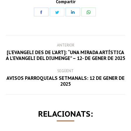
Compartir
Share
Share
Share
Share
on
on
on
on
Facebook
Twitter
LinkedIn
WhatsApp
POST
ANTERIOR
NAVIGATION
[L’EVANGELI DES DE L’ART]: “UNA MIRADA ARTÍSTICA
Previous
A L’EVANGELI DEL DIUMENGE” – 12- DE GENER DE 2025
post:
SEGÜENT
AVISOS PARROQUIALS SETMANALS: 12 DE GENER DE
Next
2025
post:
RELACIONATS: