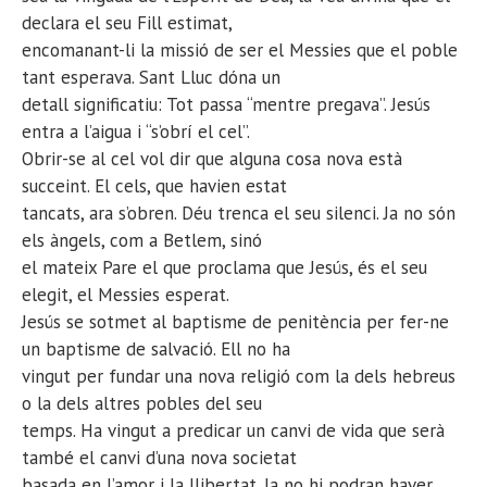
declara el seu Fill estimat,
encomanant-li la missió de ser el Messies que el poble
tant esperava. Sant Lluc dóna un
detall significatiu: Tot passa “mentre pregava”. Jesús
entra a l’aigua i “s’obrí el cel”.
Obrir-se al cel vol dir que alguna cosa nova està
succeint. El cels, que havien estat
tancats, ara s’obren. Déu trenca el seu silenci. Ja no són
els àngels, com a Betlem, sinó
el mateix Pare el que proclama que Jesús, és el seu
elegit, el Messies esperat.
Jesús se sotmet al baptisme de penitència per fer-ne
un baptisme de salvació. Ell no ha
vingut per fundar una nova religió com la dels hebreus
o la dels altres pobles del seu
temps. Ha vingut a predicar un canvi de vida que serà
també el canvi d’una nova societat
basada en l’amor i la llibertat. Ja no hi podran haver