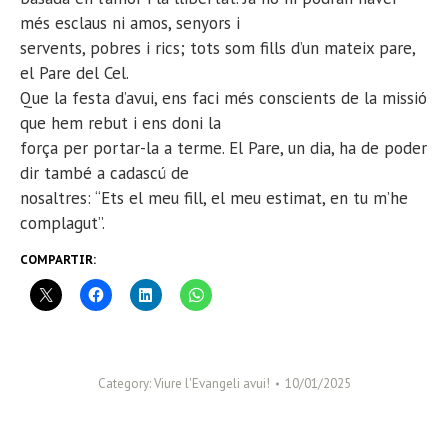
més esclaus ni amos, senyors i
servents, pobres i rics; tots som fills d’un mateix pare,
el Pare del Cel.
Que la festa d’avui, ens faci més conscients de la missió
que hem rebut i ens doni la
força per portar-la a terme. El Pare, un dia, ha de poder
dir també a cadascú de
nosaltres: “Ets el meu fill, el meu estimat, en tu m’he
complagut”.
COMPARTIR:
Category:
Viure l'Evangeli avui!
10/01/2025