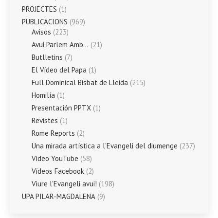
PROJECTES
(1)
PUBLICACIONS
(969)
Avisos
(223)
Avui Parlem Amb…
(21)
Butlletins
(7)
El Vídeo del Papa
(1)
Full Dominical Bisbat de Lleida
(215)
Homilía
(1)
Presentación PPTX
(1)
Revistes
(1)
Rome Reports
(2)
Una mirada artística a l’Evangeli del diumenge
(237)
Vídeo YouTube
(58)
Vídeos Facebook
(2)
Viure l'Evangeli avui!
(198)
UPA PILAR-MAGDALENA
(9)