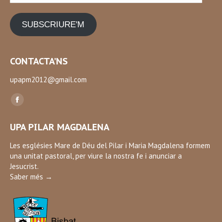
SUBSCRIURE'M
CONTACTA’NS
upapm2012@gmail.com
Find us on:
Facebook
page
UPA PILAR MAGDALENA
opens
in
Les esglésies Mare de Déu del Pilar i Maria Magdalena formem
una unitat pastoral, per viure la nostra fe i anunciar a
new
Jesucrist.
window
Saber més →