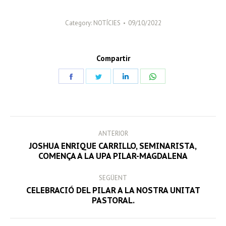
Category:
NOTÍCIES
09/10/2022
Compartir
Share
Share
Share
Share
on
on
on
on
Facebook
Twitter
LinkedIn
WhatsApp
POST
ANTERIOR
NAVIGATION
JOSHUA ENRIQUE CARRILLO, SEMINARISTA,
Previous
COMENÇA A LA UPA PILAR-MAGDALENA
post:
SEGÜENT
CELEBRACIÓ DEL PILAR A LA NOSTRA UNITAT
Next
PASTORAL.
post: