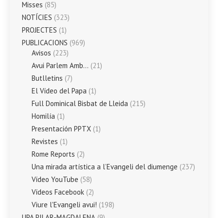
Misses
(85)
NOTÍCIES
(323)
PROJECTES
(1)
PUBLICACIONS
(969)
Avisos
(223)
Avui Parlem Amb…
(21)
Butlletins
(7)
El Vídeo del Papa
(1)
Full Dominical Bisbat de Lleida
(215)
Homilía
(1)
Presentación PPTX
(1)
Revistes
(1)
Rome Reports
(2)
Una mirada artística a l’Evangeli del diumenge
(237)
Vídeo YouTube
(58)
Vídeos Facebook
(2)
Viure l'Evangeli avui!
(198)
UPA PILAR-MAGDALENA
(9)