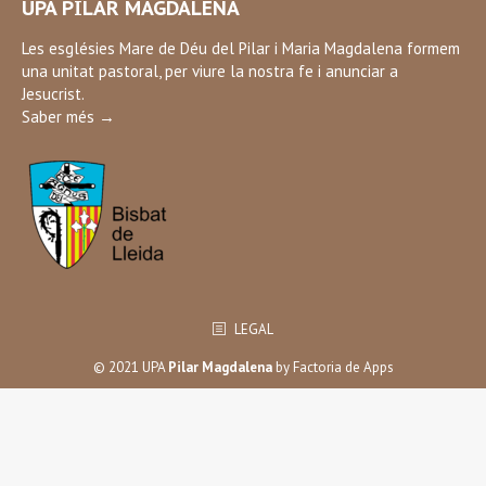
UPA PILAR MAGDALENA
opens
in
Les esglésies Mare de Déu del Pilar i Maria Magdalena formem
una unitat pastoral, per viure la nostra fe i anunciar a
new
Jesucrist.
window
Saber més →
LEGAL
© 2021 UPA
Pilar Magdalena
by
Factoria de Apps