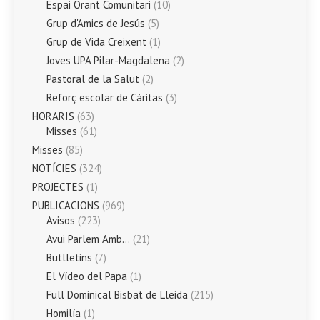
Espai Orant Comunitari
(10)
Grup d'Amics de Jesús
(5)
Grup de Vida Creixent
(1)
Joves UPA Pilar-Magdalena
(2)
Pastoral de la Salut
(2)
Reforç escolar de Càritas
(3)
HORARIS
(63)
Misses
(61)
Misses
(85)
NOTÍCIES
(324)
PROJECTES
(1)
PUBLICACIONS
(969)
Avisos
(223)
Avui Parlem Amb…
(21)
Butlletins
(7)
El Vídeo del Papa
(1)
Full Dominical Bisbat de Lleida
(215)
Homilía
(1)