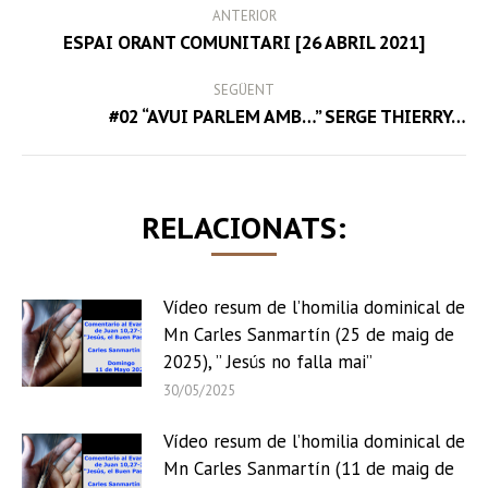
POST
ANTERIOR
NAVIGATION
Previous
ESPAI ORANT COMUNITARI [26 ABRIL 2021]
post:
SEGÜENT
Next
#02 “AVUI PARLEM AMB…” SERGE THIERRY…
post:
RELACIONATS:
Vídeo resum de l’homilia dominical de
Mn Carles Sanmartín (25 de maig de
2025), ” Jesús no falla mai”
30/05/2025
Vídeo resum de l’homilia dominical de
Mn Carles Sanmartín (11 de maig de