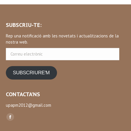
SUBSCRIU-TE:
Rep una notificació amb les novetats i actualitzacions de la
nostra web.
Correu
electrònic
SUBSCRIURE'M
CONTACTA’NS
upapm2012@gmail.com
Find us on:
Facebook
page