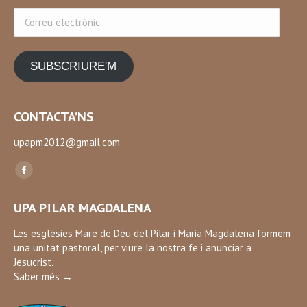
Correu
electrònic
SUBSCRIURE'M
CONTACTA’NS
upapm2012@gmail.com
Find us on:
Facebook
page
UPA PILAR MAGDALENA
opens
in
Les esglésies Mare de Déu del Pilar i Maria Magdalena formem
una unitat pastoral, per viure la nostra fe i anunciar a
new
Jesucrist.
window
Saber més →