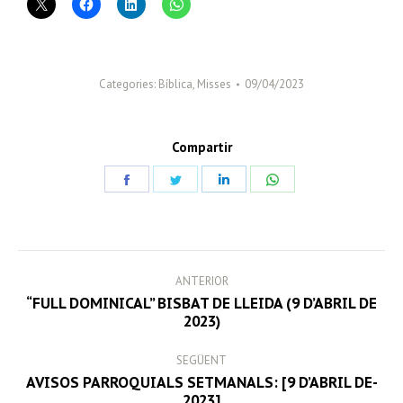
Categories:
Bíblica
,
Misses
09/04/2023
Compartir
Share
Share
Share
Share
on
on
on
on
Facebook
Twitter
LinkedIn
WhatsApp
POST
ANTERIOR
NAVIGATION
“FULL DOMINICAL” BISBAT DE LLEIDA (9 D’ABRIL DE
Previous
2023)
post:
SEGÜENT
AVISOS PARROQUIALS SETMANALS: [9 D’ABRIL DE-
Next
2023]