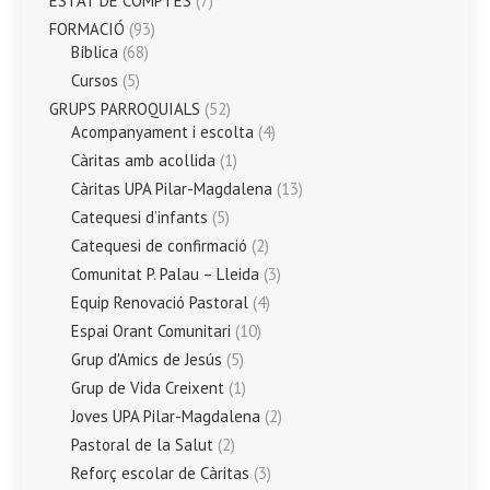
ESTAT DE COMPTES
(7)
FORMACIÓ
(93)
Bíblica
(68)
Cursos
(5)
GRUPS PARROQUIALS
(52)
Acompanyament i escolta
(4)
Càritas amb acollida
(1)
Càritas UPA Pilar-Magdalena
(13)
Catequesi d’infants
(5)
Catequesi de confirmació
(2)
Comunitat P. Palau – Lleida
(3)
Equip Renovació Pastoral
(4)
Espai Orant Comunitari
(10)
Grup d'Amics de Jesús
(5)
Grup de Vida Creixent
(1)
Joves UPA Pilar-Magdalena
(2)
Pastoral de la Salut
(2)
Reforç escolar de Càritas
(3)