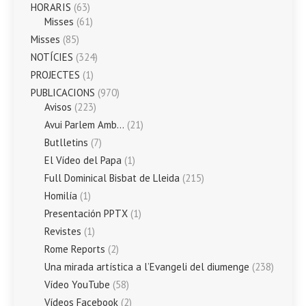
HORARIS
(63)
Misses
(61)
Misses
(85)
NOTÍCIES
(324)
PROJECTES
(1)
PUBLICACIONS
(970)
Avisos
(223)
Avui Parlem Amb…
(21)
Butlletins
(7)
El Vídeo del Papa
(1)
Full Dominical Bisbat de Lleida
(215)
Homilía
(1)
Presentación PPTX
(1)
Revistes
(1)
Rome Reports
(2)
Una mirada artística a l’Evangeli del diumenge
(238)
Vídeo YouTube
(58)
Vídeos Facebook
(2)