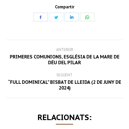
Compartir
Share
Share
Share
Share
on
on
on
on
Facebook
Twitter
LinkedIn
WhatsApp
POST
ANTERIOR
NAVIGATION
PRIMERES COMUNIONS, ESGLÉSIA DE LA MARE DE
Previous
DÉU DEL PILAR
post:
SEGÜENT
“FULL DOMINICAL” BISBAT DE LLEIDA (2 DE JUNY DE
Next
2024)
post:
RELACIONATS: