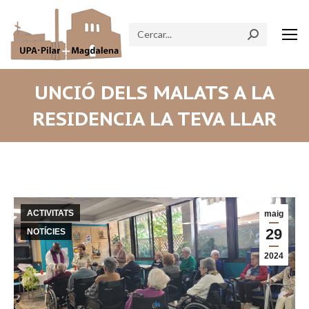
Search:
UNCIÓ DELS MALATS A LA
RESIDENCIA LA TEVA LLAR
ACTIVITATS
maig
29
NOTÍCIES
2024