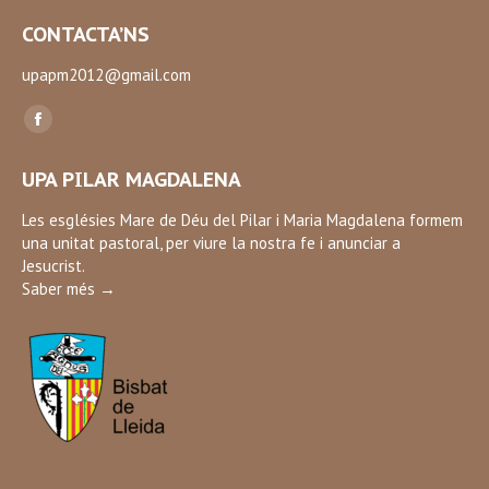
CONTACTA’NS
upapm2012@gmail.com
Find us on:
Facebook
page
UPA PILAR MAGDALENA
opens
in
Les esglésies Mare de Déu del Pilar i Maria Magdalena formem
una unitat pastoral, per viure la nostra fe i anunciar a
new
Jesucrist.
window
Saber més →