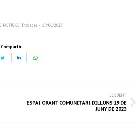
S
,
NOTÍCIES
,
Trobades
19/06/2023
Compartir
Share
Share
Share
on
on
on
book
Twitter
LinkedIn
WhatsApp
SEGÜENT
ESPAI ORANT COMUNITARI DILLUNS 19 DE
Next
JUNY DE 2023
post: