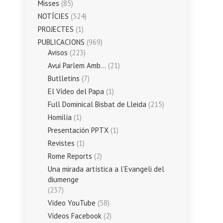
Misses
(85)
NOTÍCIES
(324)
PROJECTES
(1)
PUBLICACIONS
(969)
Avisos
(223)
Avui Parlem Amb…
(21)
Butlletins
(7)
El Vídeo del Papa
(1)
Full Dominical Bisbat de Lleida
(215)
Homilía
(1)
Presentación PPTX
(1)
Revistes
(1)
Rome Reports
(2)
Una mirada artística a l’Evangeli del
diumenge
(237)
Vídeo YouTube
(58)
Vídeos Facebook
(2)