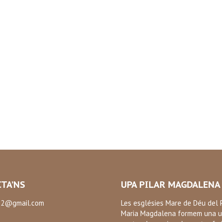
TA’NS
UPA PILAR MAGDALENA
2@gmail.com
Les esglésies Mare de Déu del P
Maria Magdalena formem una u
: