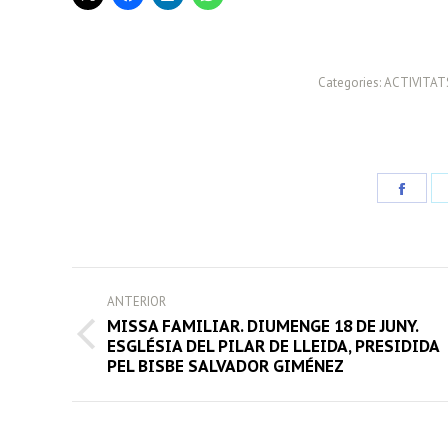
Categories:
ACTIVITAT
Share
on
Face
POST
ANTERIOR
NAVIGATION
MISSA FAMILIAR. DIUMENGE 18 DE JUNY.
Previous
ESGLÉSIA DEL PILAR DE LLEIDA, PRESIDIDA
PEL BISBE SALVADOR GIMÉNEZ
post: