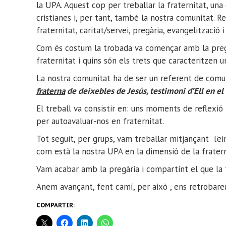
la UPA. Aquest cop per treballar la fraternitat, un
cristianes i, per tant, també la nostra comunitat. R
fraternitat, caritat/servei, pregària, evangelització 
Com és costum la trobada va començar amb la pregà
fraternitat i quins són els trets que caracteritzen un
La nostra comunitat ha de ser un referent de comuni
fraterna
de deixebles de Jesús, testimoni d’Ell en el 
El treball va consistir en: uns moments de reflexi
per autoavaluar-nos en fraternitat.
Tot seguit, per grups, vam treballar mitjançant l’ei
com està la nostra UPA en la dimensió de la fratern
Vam acabar amb la pregària i compartint el que la 
Anem avançant, fent camí, per això , ens retrobare
COMPARTIR: