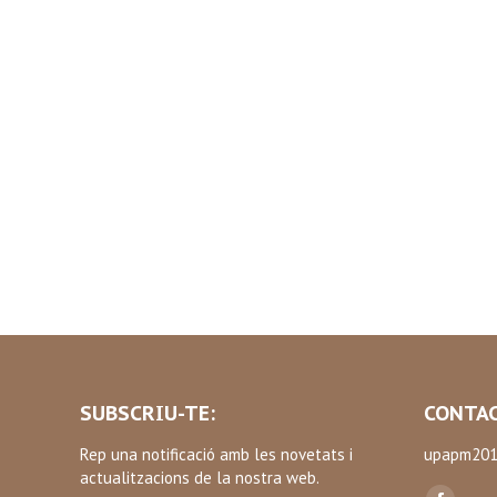
SUBSCRIU-TE:
CONTAC
Rep una notificació amb les novetats i
upapm201
actualitzacions de la nostra web.
Find us on