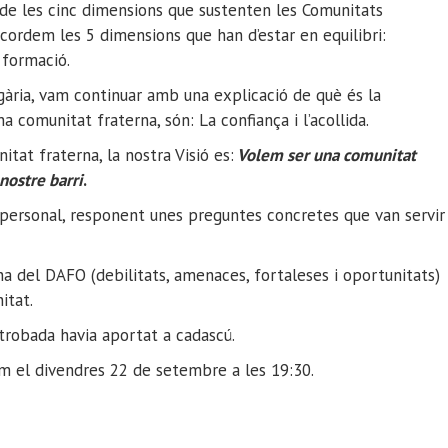
a de les cinc dimensions que sustenten les Comunitats
ecordem les 5 dimensions que han d’estar en equilibri:
i formació.
ria, vam continuar amb una explicació de què és la
a comunitat fraterna, són: La confiança i l’acollida.
tat fraterna, la nostra Visió es:
Volem ser una comunitat
nostre barri
.
ó personal, responent unes preguntes concretes que van servir
na del DAFO (debilitats, amenaces, fortaleses i oportunitats)
itat.
trobada havia aportat a cadascú.
m el divendres 22 de setembre a les 19:30.