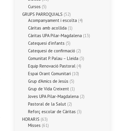
Cursos
(5)
GRUPS PARROQUIALS
(52)
Acompanyament i escolta
(4)
Càritas amb acollida
(1)
Càritas UPA Pilar-Magdalena
(13)
Catequesi d’infants
(5)
Catequesi de confirmació
(2)
Comunitat P. Palau – Lleida
(3)
Equip Renovació Pastoral
(4)
Espai Orant Comunitari
(10)
Grup d'Amics de Jesús
(5)
Grup de Vida Creixent
(1)
Joves UPA Pilar-Magdalena
(2)
Pastoral de la Salut
(2)
Reforç escolar de Càritas
(3)
HORARIS
(63)
Misses
(61)