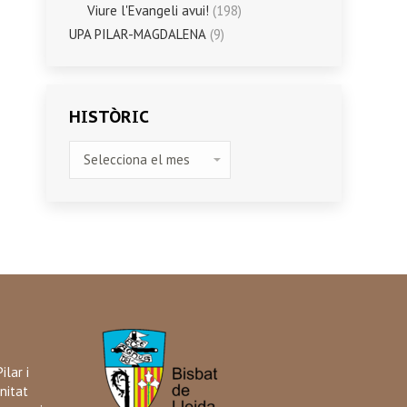
Viure l'Evangeli avui!
(198)
UPA PILAR-MAGDALENA
(9)
HISTÒRIC
HISTÒRIC
ilar i
nitat