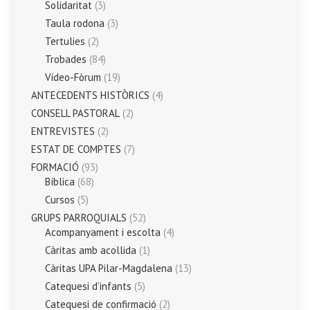
Solidaritat
(3)
Taula rodona
(3)
Tertulies
(2)
Trobades
(84)
Vídeo-Fòrum
(19)
ANTECEDENTS HISTÒRICS
(4)
CONSELL PASTORAL
(2)
ENTREVISTES
(2)
ESTAT DE COMPTES
(7)
FORMACIÓ
(93)
Bíblica
(68)
Cursos
(5)
GRUPS PARROQUIALS
(52)
Acompanyament i escolta
(4)
Càritas amb acollida
(1)
Càritas UPA Pilar-Magdalena
(13)
Catequesi d’infants
(5)
Catequesi de confirmació
(2)