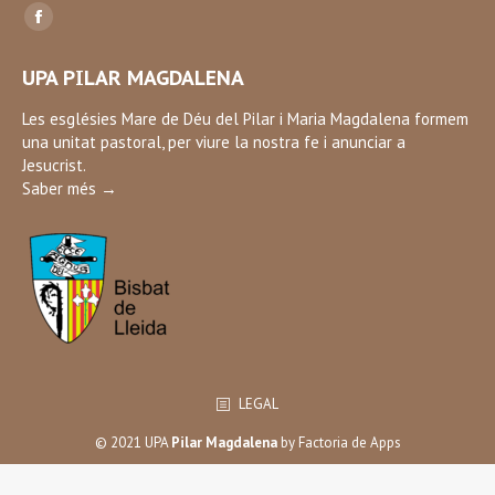
Find us on:
Facebook
page
UPA PILAR MAGDALENA
opens
in
Les esglésies Mare de Déu del Pilar i Maria Magdalena formem
una unitat pastoral, per viure la nostra fe i anunciar a
new
Jesucrist.
window
Saber més →
LEGAL
© 2021 UPA
Pilar Magdalena
by
Factoria de Apps