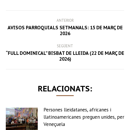
Facebook
Twitter
LinkedIn
WhatsApp
POST
ANTERIOR
NAVIGATION
AVISOS PARROQUIALS SETMANALS: 15 DE MARÇ DE
Previous
2026
post:
SEGÜENT
“FULL DOMINICAL” BISBAT DE LLEIDA (22 DE MARÇ DE
Next
2026)
post:
RELACIONATS:
Persones lleidatanes, africanes i
llatinoamericanes preguen unides, per
Veneçuela