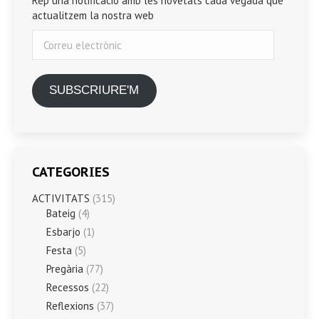
Rep una notificació amb les novetats cada vegada que
actualitzem la nostra web
Correu
electrònic
SUBSCRIURE'M
CATEGORIES
ACTIVITATS
(315)
Bateig
(4)
Esbarjo
(1)
Festa
(5)
Pregària
(77)
Recessos
(22)
Reflexions
(37)