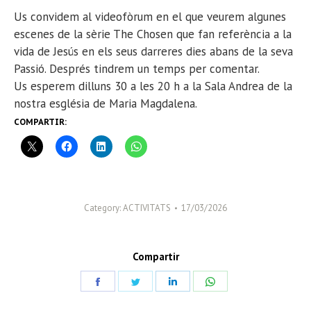
Us convidem al videofòrum en el que veurem algunes
escenes de la sèrie The Chosen que fan referència a la
vida de Jesús en els seus darreres dies abans de la seva
Passió. Després tindrem un temps per comentar.
Us esperem dilluns 30 a les 20 h a la Sala Andrea de la
nostra església de Maria Magdalena.
COMPARTIR:
Category:
ACTIVITATS
17/03/2026
Compartir
Share
Share
Share
Share
on
on
on
on