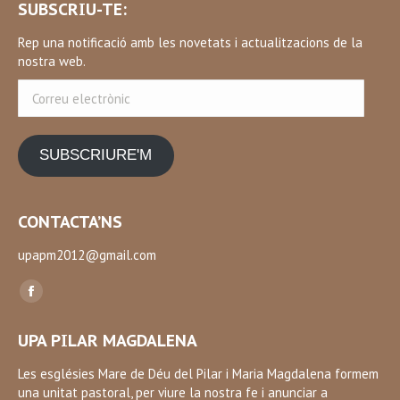
SUBSCRIU-TE:
Rep una notificació amb les novetats i actualitzacions de la
nostra web.
Correu
electrònic
SUBSCRIURE'M
CONTACTA’NS
upapm2012@gmail.com
Find us on:
Facebook
page
UPA PILAR MAGDALENA
opens
in
Les esglésies Mare de Déu del Pilar i Maria Magdalena formem
una unitat pastoral, per viure la nostra fe i anunciar a
new