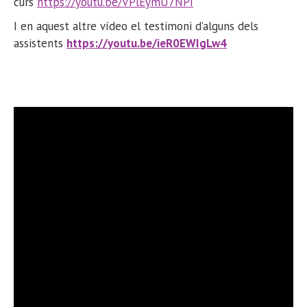
curs
https://youtu.be/VPlEymU7NPI
I en aquest altre vídeo el testimoni d’alguns dels
assistents
https://youtu.be/ieR0EWIgLw4