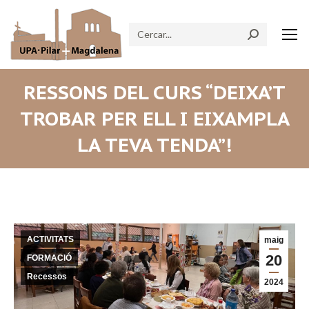
Search:
RESSONS DEL CURS “DEIXA’T
TROBAR PER ELL I EIXAMPLA
LA TEVA TENDA”!
ACTIVITATS
maig
20
FORMACIÓ
Recessos
2024