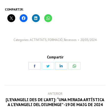
COMPARTIR:
Categories:
ACTIVITATS
,
FORMACIÓ
,
Recessos
20/05/2024
Compartir
Share
Share
Share
Share
on
on
on
on
Facebook
Twitter
LinkedIn
WhatsApp
POST
ANTERIOR
NAVIGATION
[L’EVANGELI DES DE L’ART]: “UNA MIRADA ARTÍSTICA
Previous
A L’EVANGELI DEL DIUMENGE” -19 DE MAIG DE 2024
post: