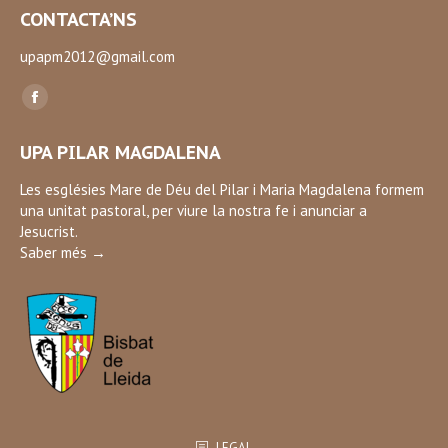
CONTACTA’NS
upapm2012@gmail.com
Find us on:
Facebook
page
UPA PILAR MAGDALENA
opens
in
Les esglésies Mare de Déu del Pilar i Maria Magdalena formem
una unitat pastoral, per viure la nostra fe i anunciar a
new
Jesucrist.
window
Saber més →
LEGAL