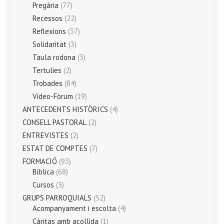
Pregària
(77)
Recessos
(22)
Reflexions
(37)
Solidaritat
(3)
Taula rodona
(3)
Tertulies
(2)
Trobades
(84)
Vídeo-Fòrum
(19)
ANTECEDENTS HISTÒRICS
(4)
CONSELL PASTORAL
(2)
ENTREVISTES
(2)
ESTAT DE COMPTES
(7)
FORMACIÓ
(93)
Bíblica
(68)
Cursos
(5)
GRUPS PARROQUIALS
(52)
Acompanyament i escolta
(4)
Càritas amb acollida
(1)