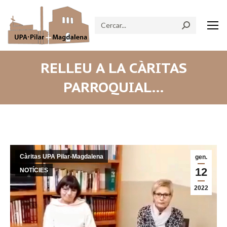
Search:
RELLEU A LA CÀRITAS
PARROQUIAL…
Càritas UPA Pilar-Magdalena
gen.
12
NOTÍCIES
2022