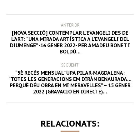
Facebook
Twitter
LinkedIn
WhatsApp
POST
ANTERIOR
NAVIGATION
[NOVA SECCIÓ] CONTEMPLAR L’EVANGELI DES DE
L’ART: “UNA MIRADA ARTÍSTICA A L’EVANGELI DEL
Previous
DIUMENGE” -16 GENER 2022- PER AMADEU BONET I
post:
BOLDÚ…
SEGÜENT
“5È RECÉS MENSUAL” UPA PILAR-MAGDALENA:
“TOTES LES GENERACIONS EM DIRÀN BENAURADA…
Next
PERQUÈ DÉU OBRA EN MI MERAVELLES” – 15 GENER
post:
2022 (GRAVACIÓ EN DIRECTE)…
RELACIONATS: