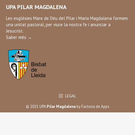
page
UPA PILAR MAGDALENA
opens
in
Les esglésies Mare de Déu del Pilar i Maria Magdalena formem
una unitat pastoral, per viure la nostra fe i anunciar a
new
Jesucrist.
window
Saber més →
LEGAL
© 2021 UPA
Pilar Magdalena
by
Factoria de Apps