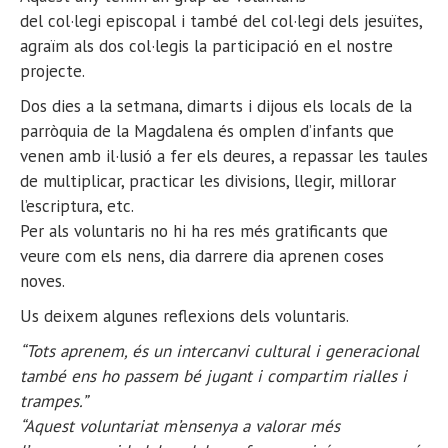
del col·legi episcopal i també del col·legi dels jesuïtes,
agraïm als dos col·legis la participació en el nostre
projecte.
Dos dies a la setmana, dimarts i dijous els locals de la
parròquia de la Magdalena és omplen d’infants que
venen amb il·lusió a fer els deures, a repassar les taules
de multiplicar, practicar les divisions, llegir, millorar
l’escriptura, etc.
Per als voluntaris no hi ha res més gratificants que
veure com els nens, dia darrere dia aprenen coses
noves.
Us deixem algunes reflexions dels voluntaris.
“Tots aprenem, és un intercanvi cultural i generacional
també ens ho passem bé jugant i compartim rialles i
trampes.”
“Aquest voluntariat m’ensenya a valorar més