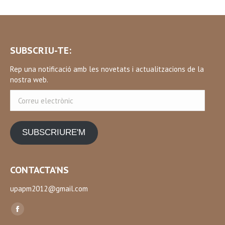
SUBSCRIU-TE:
Rep una notificació amb les novetats i actualitzacions de la
nostra web.
Correu
electrònic
SUBSCRIURE'M
CONTACTA’NS
upapm2012@gmail.com
Find us on:
Facebook