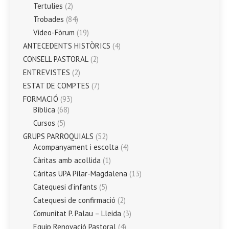
Tertulies
(2)
Trobades
(84)
Vídeo-Fòrum
(19)
ANTECEDENTS HISTÒRICS
(4)
CONSELL PASTORAL
(2)
ENTREVISTES
(2)
ESTAT DE COMPTES
(7)
FORMACIÓ
(93)
Bíblica
(68)
Cursos
(5)
GRUPS PARROQUIALS
(52)
Acompanyament i escolta
(4)
Càritas amb acollida
(1)
Càritas UPA Pilar-Magdalena
(13)
Catequesi d’infants
(5)
Catequesi de confirmació
(2)
Comunitat P. Palau – Lleida
(3)
Equip Renovació Pastoral
(4)