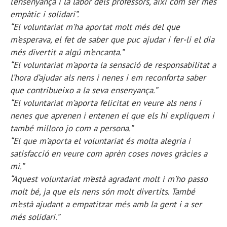
l’ensenyança i la labor dels professors, així com ser més
empàtic i solidari”.
“El voluntariat m’ha aportat molt més del que
m’esperava, el fet de saber que puc ajudar i fer-li el dia
més divertit a algú m’encanta.”
“El voluntariat m’aporta la sensació de responsabilitat a
l’hora d’ajudar als nens i nenes i em reconforta saber
que contribueixo a la seva ensenyança.”
“El voluntariat m’aporta felicitat en veure als nens i
nenes que aprenen i entenen el que els hi expliquem i
també milloro jo com a persona.”
“El que m’aporta el voluntariat és molta alegria i
satisfacció en veure com aprèn coses noves gràcies a
mi.”
“Aquest voluntariat m’està agradant molt i m’ho passo
molt bé, ja que els nens són molt divertits. També
m’està ajudant a empatitzar més amb la gent i a ser
més solidari.”