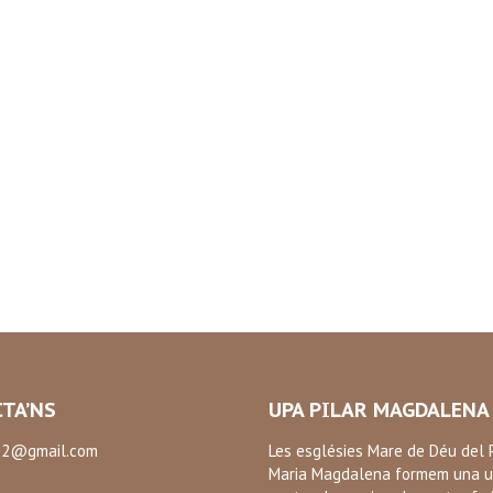
TA’NS
UPA PILAR MAGDALENA
2@gmail.com
Les esglésies Mare de Déu del P
Maria Magdalena formem una u
: