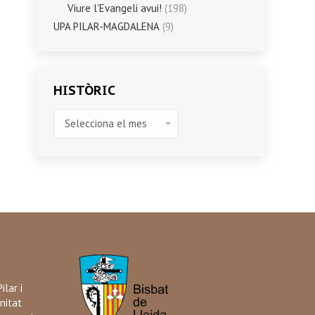
Viure l'Evangeli avui!
(198)
UPA PILAR-MAGDALENA
(9)
HISTÒRIC
HISTÒRIC
ilar i
nitat