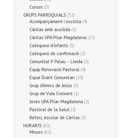
Cursos
(5)
GRUPS PARROQUIALS
(52)
Acompanyament i escolta
(4)
Càritas amb acollida
(1)
Càritas UPA Pilar-Magdalena
(13)
Catequesi d’infants
(5)
Catequesi de confirmació
(2)
Comunitat P. Palau – Lleida
(3)
Equip Renovació Pastoral
(4)
Espai Orant Comunitari
(10)
Grup d'Amics de Jesús
(5)
Grup de Vida Creixent
(1)
Joves UPA Pilar-Magdalena
(2)
Pastoral de la Salut
(2)
Reforç escolar de Càritas
(3)
HORARIS
(63)
Misses
(61)