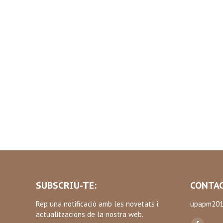
SUBSCRIU-TE:
CONTAC
Rep una notificació amb les novetats i
upapm201
actualitzacions de la nostra web.
Find us on