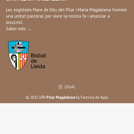
opens
in
Les esglésies Mare de Déu del Pilar i Maria Magdalena formem
una unitat pastoral, per viure la nostra fe i anunciar a
new
Jesucrist.
window
Saber més →
LEGAL
© 2021 UPA
Pilar Magdalena
by
Factoria de Apps