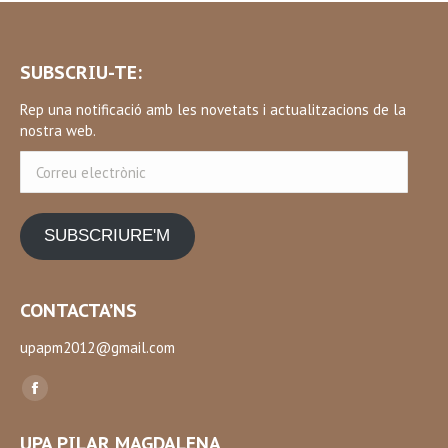
SUBSCRIU-TE:
Rep una notificació amb les novetats i actualitzacions de la
nostra web.
Correu
electrònic
SUBSCRIURE'M
CONTACTA’NS
upapm2012@gmail.com
Find us on:
Facebook
page
UPA PILAR MAGDALENA