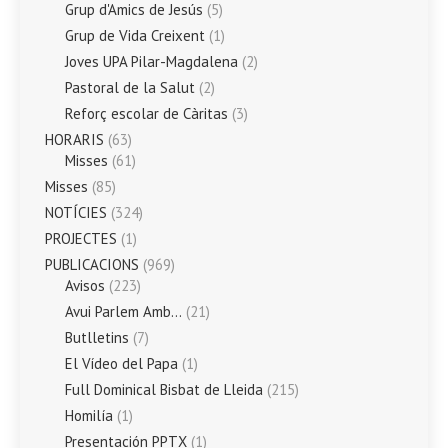
Grup d'Amics de Jesús
(5)
Grup de Vida Creixent
(1)
Joves UPA Pilar-Magdalena
(2)
Pastoral de la Salut
(2)
Reforç escolar de Càritas
(3)
HORARIS
(63)
Misses
(61)
Misses
(85)
NOTÍCIES
(324)
PROJECTES
(1)
PUBLICACIONS
(969)
Avisos
(223)
Avui Parlem Amb…
(21)
Butlletins
(7)
El Vídeo del Papa
(1)
Full Dominical Bisbat de Lleida
(215)
Homilía
(1)
Presentación PPTX
(1)