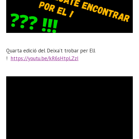
Q
uarta edició del Deixa’t trobar per Ell
!
https://youtu.be/kR6sHtpLZzI