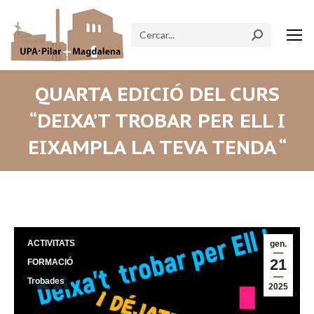
Search:
QUARTA EDICIÓ DEL CURS
“DEIXA’T TROBAR PER ELL I
EIXAMPLA LA TEVA TENDA “
ACTIVITATS
gen.
21
FORMACIÓ
Trobades
2025