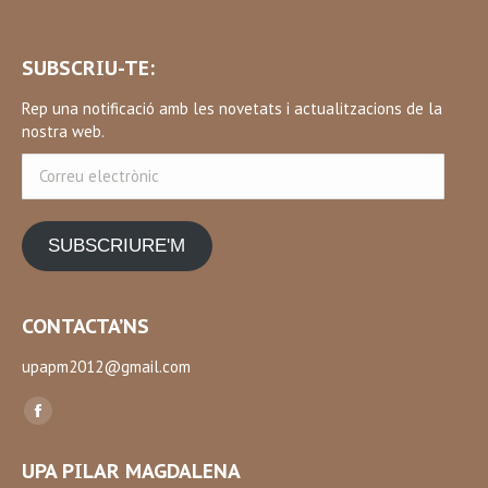
SUBSCRIU-TE:
Rep una notificació amb les novetats i actualitzacions de la
nostra web.
Correu
electrònic
SUBSCRIURE'M
CONTACTA’NS
upapm2012@gmail.com
Find us on:
Facebook
page
UPA PILAR MAGDALENA
opens