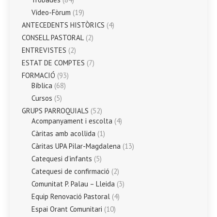
Vídeo-Fòrum
(19)
ANTECEDENTS HISTÒRICS
(4)
CONSELL PASTORAL
(2)
ENTREVISTES
(2)
ESTAT DE COMPTES
(7)
FORMACIÓ
(93)
Bíblica
(68)
Cursos
(5)
GRUPS PARROQUIALS
(52)
Acompanyament i escolta
(4)
Càritas amb acollida
(1)
Càritas UPA Pilar-Magdalena
(13)
Catequesi d’infants
(5)
Catequesi de confirmació
(2)
Comunitat P. Palau – Lleida
(3)
Equip Renovació Pastoral
(4)
Espai Orant Comunitari
(10)