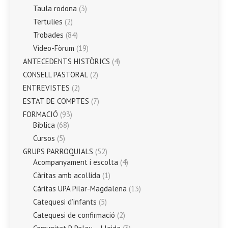
Taula rodona
(3)
Tertulies
(2)
Trobades
(84)
Vídeo-Fòrum
(19)
ANTECEDENTS HISTÒRICS
(4)
CONSELL PASTORAL
(2)
ENTREVISTES
(2)
ESTAT DE COMPTES
(7)
FORMACIÓ
(93)
Bíblica
(68)
Cursos
(5)
GRUPS PARROQUIALS
(52)
Acompanyament i escolta
(4)
Càritas amb acollida
(1)
Càritas UPA Pilar-Magdalena
(13)
Catequesi d’infants
(5)
Catequesi de confirmació
(2)