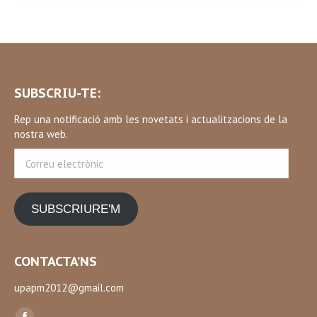
SUBSCRIU-TE:
Rep una notificació amb les novetats i actualitzacions de la
nostra web.
Correu
electrònic
SUBSCRIURE'M
CONTACTA’NS
upapm2012@gmail.com
Find us on: