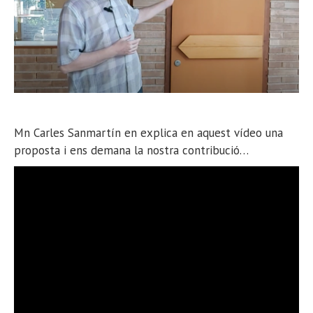
Mn Carles Sanmartín en explica en aquest vídeo una
proposta i ens demana la nostra contribució…