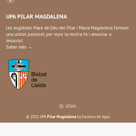
Facebook
page
UPA PILAR MAGDALENA
opens
in
Les esglésies Mare de Déu del Pilar i Maria Magdalena formem
una unitat pastoral, per viure la nostra fe i anunciar a
new
Jesucrist.
window
Saber més →
LEGAL
© 2021 UPA
Pilar Magdalena
by
Factoria de Apps