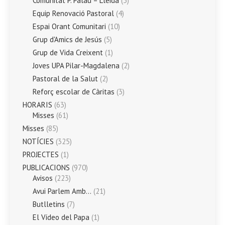
Comunitat P. Palau – Lleida
(3)
Equip Renovació Pastoral
(4)
Espai Orant Comunitari
(10)
Grup d'Amics de Jesús
(5)
Grup de Vida Creixent
(1)
Joves UPA Pilar-Magdalena
(2)
Pastoral de la Salut
(2)
Reforç escolar de Càritas
(3)
HORARIS
(63)
Misses
(61)
Misses
(85)
NOTÍCIES
(325)
PROJECTES
(1)
PUBLICACIONS
(970)
Avisos
(223)
Avui Parlem Amb…
(21)
Butlletins
(7)
El Vídeo del Papa
(1)