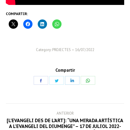
COMPARTIR:
Category:
PROJECTES
16/07/2022
Compartir
Share
Share
Share
Share
on
on
on
on
Facebook
Twitter
LinkedIn
WhatsApp
POST
ANTERIOR
NAVIGATION
[L’EVANGELI DES DE L’ART]: “UNA MIRADA ARTÍSTICA
Previous
A L’EVANGELI DEL DIUMENGE” – 17 DE JULIOL 2022-