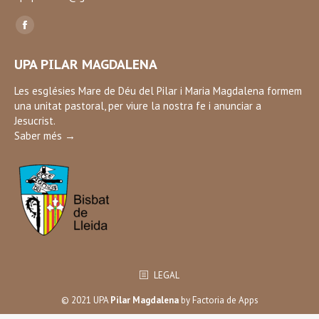
Find us on:
Facebook
page
UPA PILAR MAGDALENA
opens
in
Les esglésies Mare de Déu del Pilar i Maria Magdalena formem
una unitat pastoral, per viure la nostra fe i anunciar a
new
Jesucrist.
window
Saber més →
LEGAL
© 2021 UPA
Pilar Magdalena
by
Factoria de Apps