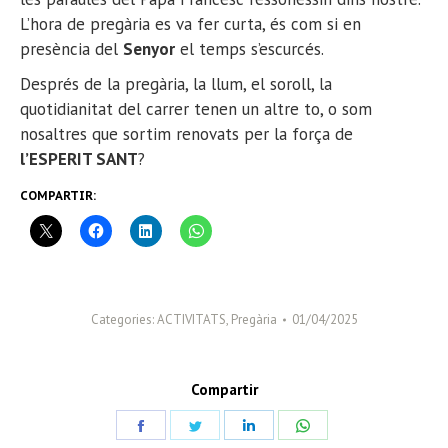
L’hora de pregària es va fer curta, és com si en
presència del
Senyor
el temps s’escurcés.
Després de la pregària, la llum, el soroll, la
quotidianitat del carrer tenen un altre to, o som
nosaltres que sortim renovats per la força de
l’ESPERIT SANT
?
COMPARTIR:
Categories:
ACTIVITATS
,
Pregària
01/04/2025
Compartir
Share
Share
Share
Share