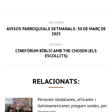
on
on
on
on
Facebook
Twitter
LinkedIn
WhatsApp
POST
ANTERIOR
NAVIGATION
AVISOS PARROQUIALS SETMANALS: 30 DE MARÇ DE
Previous
2025
post:
SEGÜENT
CINEFÒRUM BÍBLIC AMB THE CHOSEN (ELS
Next
ESCOLLITS)
post:
RELACIONATS:
Persones lleidatanes, africanes i
llatinoamericanes preguen unides, per