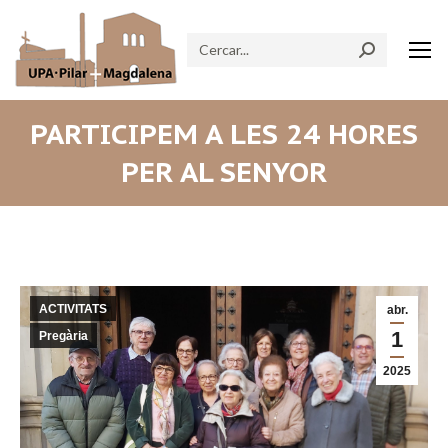
Search:
PARTICIPEM A LES 24 HORES
PER AL SENYOR
ACTIVITATS
abr.
1
Pregària
2025