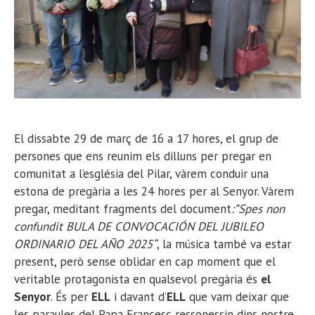
El dissabte 29 de març de 16 a 17 hores, el grup de
persones que ens reunim els dilluns per pregar en
comunitat a l’església del Pilar, vàrem conduir una
estona de pregària a les 24 hores per al Senyor. Vàrem
pregar, meditant fragments del document
:”Spes non
confundit BULA DE CONVOCACIÓN DEL JUBILEO
ORDINARIO DEL AÑO 2025“
, la música també va estar
present, però sense oblidar en cap moment que el
veritable protagonista en qualsevol pregària és
el
Senyor
. És per
ELL
i davant d’
ELL
que vam deixar que
les paraules del Papa Francesc ressonessin dins nostre.