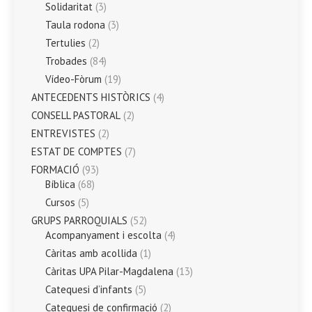
Solidaritat
(3)
Taula rodona
(3)
Tertulies
(2)
Trobades
(84)
Vídeo-Fòrum
(19)
ANTECEDENTS HISTÒRICS
(4)
CONSELL PASTORAL
(2)
ENTREVISTES
(2)
ESTAT DE COMPTES
(7)
FORMACIÓ
(93)
Bíblica
(68)
Cursos
(5)
GRUPS PARROQUIALS
(52)
Acompanyament i escolta
(4)
Càritas amb acollida
(1)
Càritas UPA Pilar-Magdalena
(13)
Catequesi d’infants
(5)
Catequesi de confirmació
(2)