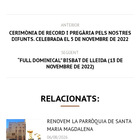
Facebook
Twitter
LinkedIn
WhatsApp
POST
ANTERIOR
NAVIGATION
CERIMÒNIA DE RECORD I PREGÀRIA PELS NOSTRES
Previous
DIFUNTS. CELEBRADA EL 5 DE NOVEMBRE DE 2022
post:
SEGÜENT
“FULL DOMINICAL” BISBAT DE LLEIDA (13 DE
Next
NOVEMBRE DE 2022)
post:
RELACIONATS:
RENOVEM LA PARRÒQUIA DE SANTA
MARIA MAGDALENA
06/08/2026