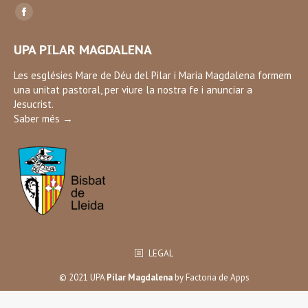
Find us on:
Facebook
page
UPA PILAR MAGDALENA
opens
in
Les esglésies Mare de Déu del Pilar i Maria Magdalena formem
una unitat pastoral, per viure la nostra fe i anunciar a
new
Jesucrist.
window
Saber més →
LEGAL
© 2021 UPA
Pilar Magdalena
by
Factoria de Apps