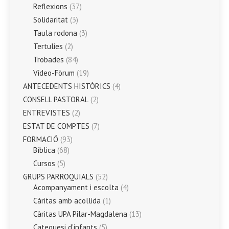
Reflexions
(37)
Solidaritat
(3)
Taula rodona
(3)
Tertulies
(2)
Trobades
(84)
Vídeo-Fòrum
(19)
ANTECEDENTS HISTÒRICS
(4)
CONSELL PASTORAL
(2)
ENTREVISTES
(2)
ESTAT DE COMPTES
(7)
FORMACIÓ
(93)
Bíblica
(68)
Cursos
(5)
GRUPS PARROQUIALS
(52)
Acompanyament i escolta
(4)
Càritas amb acollida
(1)
Càritas UPA Pilar-Magdalena
(13)
Catequesi d’infants
(5)