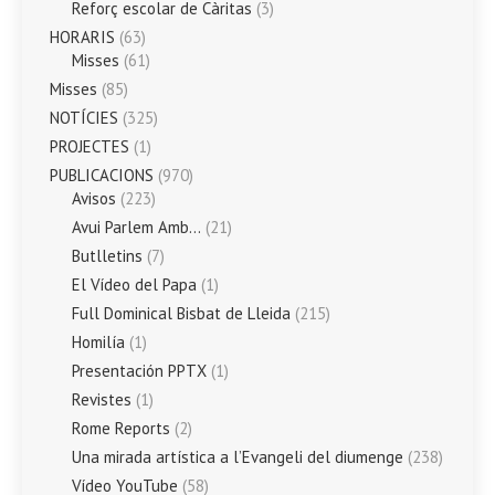
Reforç escolar de Càritas
(3)
HORARIS
(63)
Misses
(61)
Misses
(85)
NOTÍCIES
(325)
PROJECTES
(1)
PUBLICACIONS
(970)
Avisos
(223)
Avui Parlem Amb…
(21)
Butlletins
(7)
El Vídeo del Papa
(1)
Full Dominical Bisbat de Lleida
(215)
Homilía
(1)
Presentación PPTX
(1)
Revistes
(1)
Rome Reports
(2)
Una mirada artística a l’Evangeli del diumenge
(238)
Vídeo YouTube
(58)