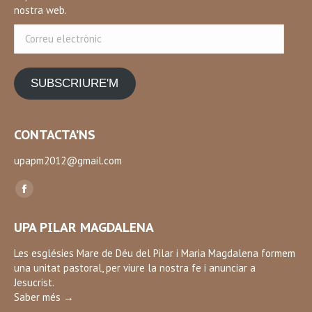
nostra web.
Correu
electrònic
SUBSCRIURE'M
CONTACTA’NS
upapm2012@gmail.com
Find us on:
Facebook
page
UPA PILAR MAGDALENA
opens
in
Les esglésies Mare de Déu del Pilar i Maria Magdalena formem
una unitat pastoral, per viure la nostra fe i anunciar a
new
Jesucrist.
window
Saber més →