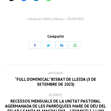
Categories:
Bíblica
,
Misses
03/09/2023
Compartir
Share
Share
Share
Share
on
on
on
on
Facebook
Twitter
LinkedIn
WhatsApp
POST
ANTERIOR
NAVIGATION
“FULL DOMINICAL” BISBAT DE LLEIDA (3 DE
Previous
SETEMBRE DE 2023)
post:
SEGÜENT
RECESSOS MENSUALS DE LA UNITAT PASTORAL
AGERMANADA DE LES PARRÒQUIES MARE DE DÉU DEL
Next
PILAR I SANTA M. MAGDALENA – L’EVANGELI, LLUM