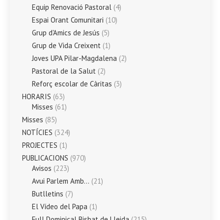
Equip Renovació Pastoral
(4)
Espai Orant Comunitari
(10)
Grup d'Amics de Jesús
(5)
Grup de Vida Creixent
(1)
Joves UPA Pilar-Magdalena
(2)
Pastoral de la Salut
(2)
Reforç escolar de Càritas
(3)
HORARIS
(63)
Misses
(61)
Misses
(85)
NOTÍCIES
(324)
PROJECTES
(1)
PUBLICACIONS
(970)
Avisos
(223)
Avui Parlem Amb…
(21)
Butlletins
(7)
El Vídeo del Papa
(1)
Full Dominical Bisbat de Lleida
(215)