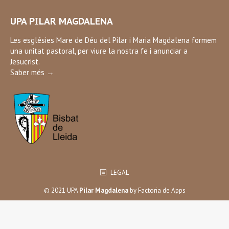
page
UPA PILAR MAGDALENA
opens
in
Les esglésies Mare de Déu del Pilar i Maria Magdalena formem
una unitat pastoral, per viure la nostra fe i anunciar a
new
Jesucrist.
window
Saber més →
LEGAL
© 2021 UPA
Pilar Magdalena
by
Factoria de Apps