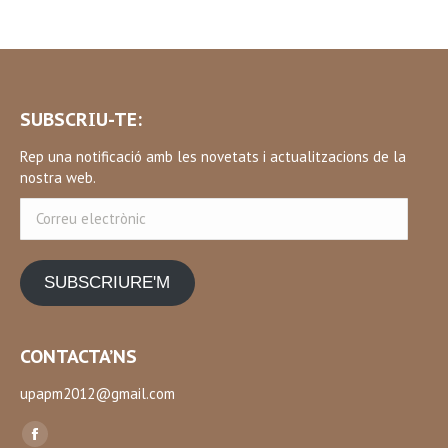
SUBSCRIU-TE:
Rep una notificació amb les novetats i actualitzacions de la
nostra web.
Correu
electrònic
SUBSCRIURE'M
CONTACTA’NS
upapm2012@gmail.com
Find us on:
Facebook