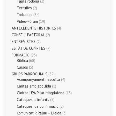
Taula rodona
(3)
Tertulies
(2)
Trobades
(84)
Vídeo-Fòrum
(19)
ANTECEDENTS HISTÒRICS
(4)
CONSELL PASTORAL
(2)
ENTREVISTES
(2)
ESTAT DE COMPTES
(7)
FORMACIÓ
(93)
Bíblica
(68)
Cursos
(5)
GRUPS PARROQUIALS
(52)
Acompanyament i escolta
(4)
Càritas amb acollida
(1)
Càritas UPA Pilar-Magdalena
(13)
Catequesi d’infants
(5)
Catequesi de confirmació
(2)
Comunitat P. Palau – Lleida
(3)