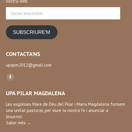
nostra web.
Correu
electrònic
SUBSCRIURE'M
CONTACTA’NS
upapm2012@gmail.com
Find us on:
Facebook
page
UPA PILAR MAGDALENA
opens
in
Les esglésies Mare de Déu del Pilar i Maria Magdalena formem
una unitat pastoral, per viure la nostra fe i anunciar a
new
Jesucrist.
window
Saber més →