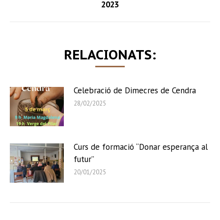
2023
post:
RELACIONATS:
Celebració de Dimecres de Cendra
28/02/2025
Curs de formació “Donar esperança al
futur”
20/01/2025