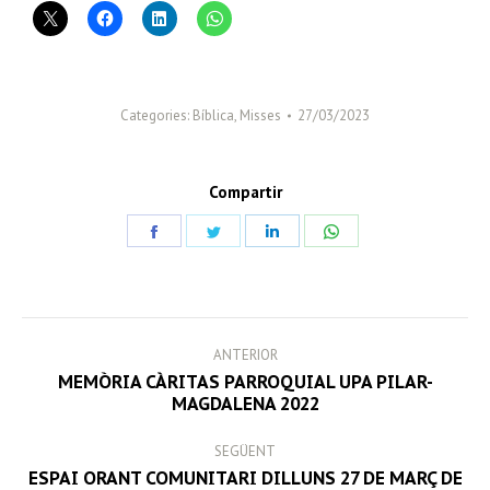
Categories:
Bíblica
,
Misses
27/03/2023
Compartir
Share
Share
Share
Share
on
on
on
on
Facebook
Twitter
LinkedIn
WhatsApp
POST
ANTERIOR
NAVIGATION
MEMÒRIA CÀRITAS PARROQUIAL UPA PILAR-
Previous
MAGDALENA 2022
post:
SEGÜENT
ESPAI ORANT COMUNITARI DILLUNS 27 DE MARÇ DE
Next