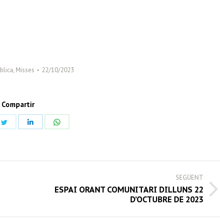
blica
,
Misses
22/10/2023
Compartir
Share
Share
Share
on
on
on
book
Twitter
LinkedIn
WhatsApp
SEGÜENT
ESPAI ORANT COMUNITARI DILLUNS 22
Next
D’OCTUBRE DE 2023
post: