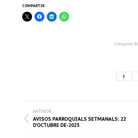
COMPARTIR:
Categories:
Bí
Share
on
Face
POST
ANTERIOR
NAVIGATION
AVISOS PARROQUIALS SETMANALS: 22
Previous
D’OCTUBRE DE-2023
post: