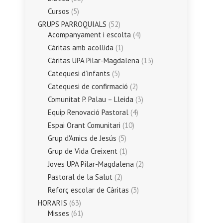
Cursos
(5)
GRUPS PARROQUIALS
(52)
Acompanyament i escolta
(4)
Càritas amb acollida
(1)
Càritas UPA Pilar-Magdalena
(13)
Catequesi d’infants
(5)
Catequesi de confirmació
(2)
Comunitat P. Palau – Lleida
(3)
Equip Renovació Pastoral
(4)
Espai Orant Comunitari
(10)
Grup d'Amics de Jesús
(5)
Grup de Vida Creixent
(1)
Joves UPA Pilar-Magdalena
(2)
Pastoral de la Salut
(2)
Reforç escolar de Càritas
(3)
HORARIS
(63)
Misses
(61)