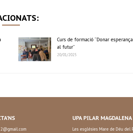
ACIONATS:
a
Curs de formació “Donar esperança
al futur”
20/01/2025
TA’NS
UPA PILAR MAGDALENA
2@gmail.com
Les esglésies Mare de Déu del P