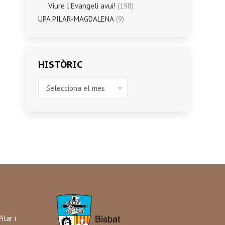
Viure l'Evangeli avui!
(198)
UPA PILAR-MAGDALENA
(9)
HISTÒRIC
HISTÒRIC
ilar i