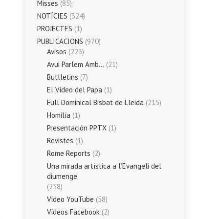
Misses
(85)
NOTÍCIES
(324)
PROJECTES
(1)
PUBLICACIONS
(970)
Avisos
(223)
Avui Parlem Amb…
(21)
Butlletins
(7)
El Vídeo del Papa
(1)
Full Dominical Bisbat de Lleida
(215)
Homilía
(1)
Presentación PPTX
(1)
Revistes
(1)
Rome Reports
(2)
Una mirada artística a l’Evangeli del
diumenge
(238)
Vídeo YouTube
(58)
Vídeos Facebook
(2)