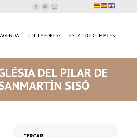
Facebook
YouTube
Mail
page
page
page
opens
opens
opens
in
in
in
AGENDA
COL·LABORES?
ESTAT DE COMPTES
new
new
new
window
window
window
GLÉSIA DEL PILAR DE
 SANMARTÍN SISÓ
CERCAR…