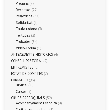
Pregària
(77)
Recessos
(22)
Reflexions
(37)
Solidaritat
(3)
Taula rodona
(3)
Tertulies
(2)
Trobades
(84)
Vídeo-Fòrum
(19)
ANTECEDENTS HISTÒRICS
(4)
CONSELL PASTORAL
(2)
ENTREVISTES
(2)
ESTAT DE COMPTES
(7)
FORMACIÓ
(93)
Bíblica
(68)
Cursos
(5)
GRUPS PARROQUIALS
(52)
Acompanyament i escolta
(4)
Càritas amb acollida
(1)