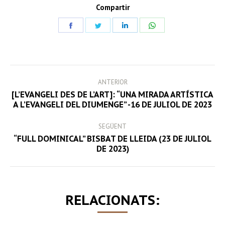
Compartir
Share
Share
Share
Share
on
on
on
on
Facebook
Twitter
LinkedIn
WhatsApp
POST
ANTERIOR
NAVIGATION
[L’EVANGELI DES DE L’ART]: “UNA MIRADA ARTÍSTICA
Previous
A L’EVANGELI DEL DIUMENGE” -16 DE JULIOL DE 2023
post:
SEGÜENT
“FULL DOMINICAL” BISBAT DE LLEIDA (23 DE JULIOL
Next
DE 2023)
post:
RELACIONATS: