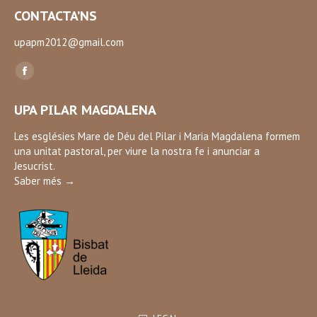
CONTACTA’NS
upapm2012@gmail.com
Find us on:
Facebook
page
UPA PILAR MAGDALENA
opens
in
Les esglésies Mare de Déu del Pilar i Maria Magdalena formem
una unitat pastoral, per viure la nostra fe i anunciar a
new
Jesucrist.
window
Saber més →