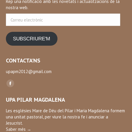
Rep una notificació amb les novetats i actualitzacions de la
nostra web.
Correu
electrònic
SUBSCRIURE'M
CONTACTA’NS
upapm2012@gmail.com
Find us on:
Facebook
page
UPA PILAR MAGDALENA
opens
in
Les esglésies Mare de Déu del Pilar i Maria Magdalena formem
una unitat pastoral, per viure la nostra fe i anunciar a
new
Jesucrist.
window
Saber més →