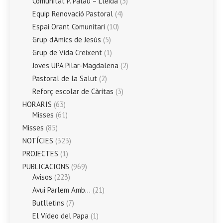
Comunitat P. Palau – Lleida
(3)
Equip Renovació Pastoral
(4)
Espai Orant Comunitari
(10)
Grup d'Amics de Jesús
(5)
Grup de Vida Creixent
(1)
Joves UPA Pilar-Magdalena
(2)
Pastoral de la Salut
(2)
Reforç escolar de Càritas
(3)
HORARIS
(63)
Misses
(61)
Misses
(85)
NOTÍCIES
(323)
PROJECTES
(1)
PUBLICACIONS
(969)
Avisos
(223)
Avui Parlem Amb…
(21)
Butlletins
(7)
El Vídeo del Papa
(1)