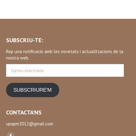
SUBSCRIU-TE:
Rep una notificació amb les novetats i actualitzacions de la
nostra web.
Correu
electrònic
SUBSCRIURE'M
CONTACTA’NS
upapm2012@gmail.com
Find us on: