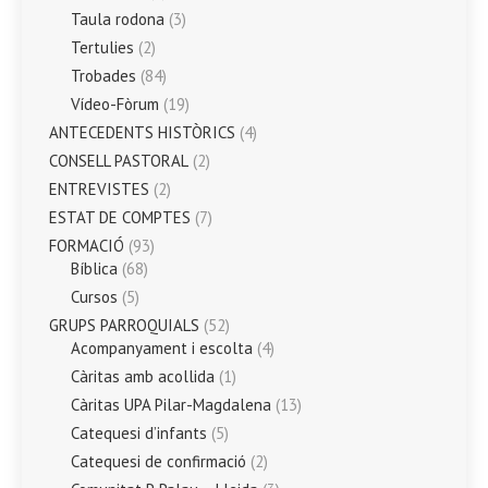
Taula rodona
(3)
Tertulies
(2)
Trobades
(84)
Vídeo-Fòrum
(19)
ANTECEDENTS HISTÒRICS
(4)
CONSELL PASTORAL
(2)
ENTREVISTES
(2)
ESTAT DE COMPTES
(7)
FORMACIÓ
(93)
Bíblica
(68)
Cursos
(5)
GRUPS PARROQUIALS
(52)
Acompanyament i escolta
(4)
Càritas amb acollida
(1)
Càritas UPA Pilar-Magdalena
(13)
Catequesi d’infants
(5)
Catequesi de confirmació
(2)