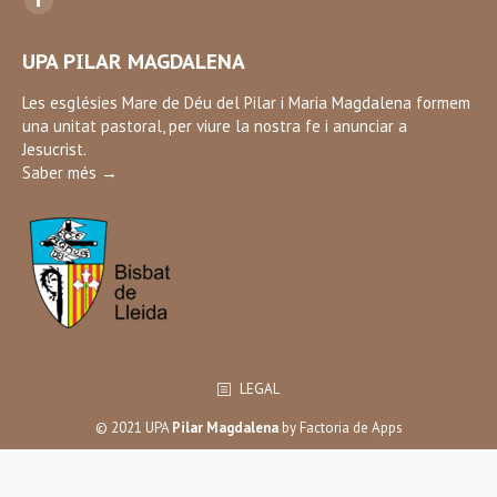
Facebook
page
UPA PILAR MAGDALENA
opens
in
Les esglésies Mare de Déu del Pilar i Maria Magdalena formem
una unitat pastoral, per viure la nostra fe i anunciar a
new
Jesucrist.
window
Saber més →
LEGAL
© 2021 UPA
Pilar Magdalena
by
Factoria de Apps