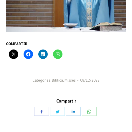
COMPARTIR:
Categories:
Bíblica
,
Misses
08/12/2022
Compartir
Share
Share
Share
Share
on
on
on
on
Facebook
Twitter
LinkedIn
WhatsApp