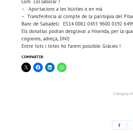
Com col·laborar ?
– Aportacions a les bústies o en mà
– Transferència al compte de la parròquia del Pilar
Banc de Sabadell: ES14 0081 0455 9600 0192 649
Els donatius podran desgravar a Hisenda, per la qual
cognoms, adreça, DNI)
Entre tots i totes ho farem possible. Gràcies !
COMPARTIR:
Category:
A
Share