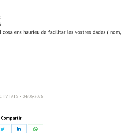
.
9
 cosa ens hauríeu de facilitar les vostres dades ( nom,
CTIVITATS
04/06/2026
Compartir
Share
Share
Share