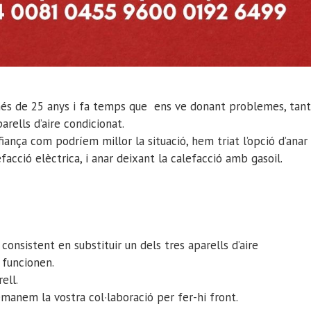
é més de 25 anys i fa temps que ens ve donant problemes, tant
rells d’aire condicionat.
ança com podríem millor la situació, hem triat l’opció d’anar
acció elèctrica, i anar deixant la calefacció amb gasoil.
onsistent en substituir un dels tres aparells d’aire
 funcionen.
ell.
emanem la vostra col·laboració per fer-hi front.