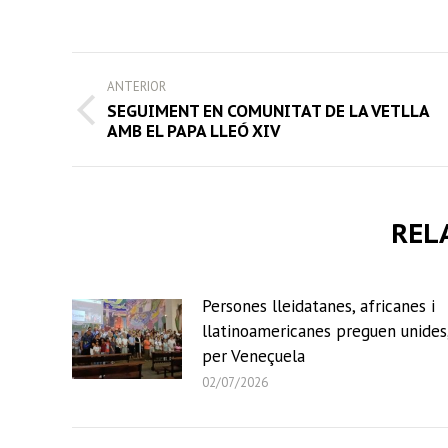
on
Face
POST
ANTERIOR
NAVIGATION
SEGUIMENT EN COMUNITAT DE LA VETLLA
Previous
AMB EL PAPA LLEÓ XIV
post:
REL
Persones lleidatanes, africanes i
llatinoamericanes preguen unides
per Veneçuela
02/07/2026