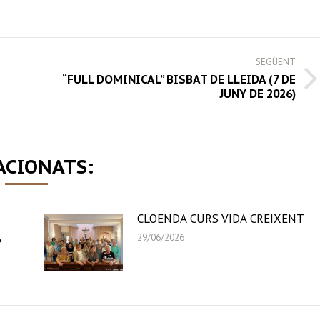
on
on
on
book
Twitter
LinkedIn
WhatsApp
SEGÜENT
“FULL DOMINICAL” BISBAT DE LLEIDA (7 DE
Next
JUNY DE 2026)
post:
ACIONATS:
CLOENDA CURS VIDA CREIXENT
,
29/06/2026