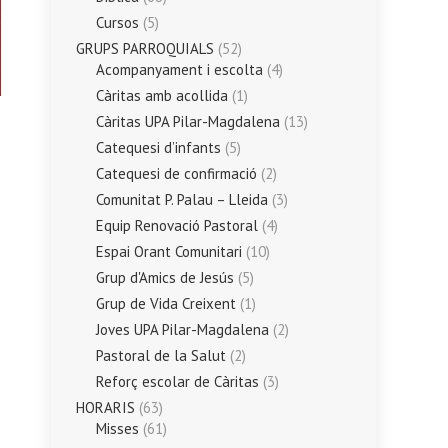
Cursos
(5)
GRUPS PARROQUIALS
(52)
Acompanyament i escolta
(4)
Càritas amb acollida
(1)
Càritas UPA Pilar-Magdalena
(13)
Catequesi d’infants
(5)
Catequesi de confirmació
(2)
Comunitat P. Palau – Lleida
(3)
Equip Renovació Pastoral
(4)
Espai Orant Comunitari
(10)
Grup d'Amics de Jesús
(5)
Grup de Vida Creixent
(1)
Joves UPA Pilar-Magdalena
(2)
Pastoral de la Salut
(2)
Reforç escolar de Càritas
(3)
HORARIS
(63)
Misses
(61)