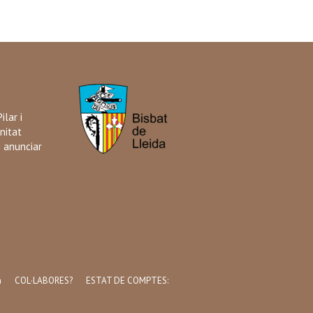
ilar i
nitat
i anunciar
a
COL·LABORES?
ESTAT DE COMPTES: