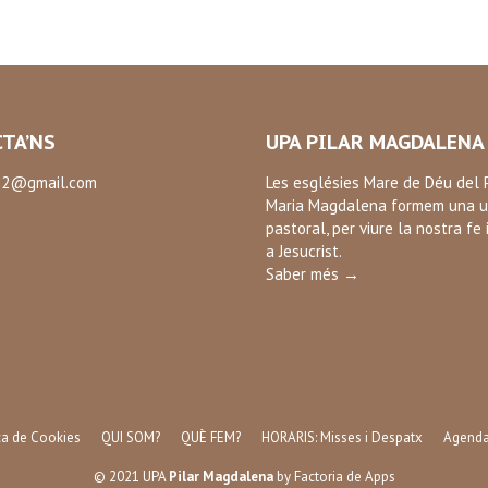
TA’NS
UPA PILAR MAGDALENA
2@gmail.com
Les esglésies Mare de Déu del P
Maria Magdalena formem una u
:
pastoral, per viure la nostra fe 
ok
a Jesucrist.
Saber més →
ica de Cookies
QUI SOM?
QUÈ FEM?
HORARIS: Misses i Despatx
Agend
© 2021 UPA
Pilar Magdalena
by
Factoria de Apps