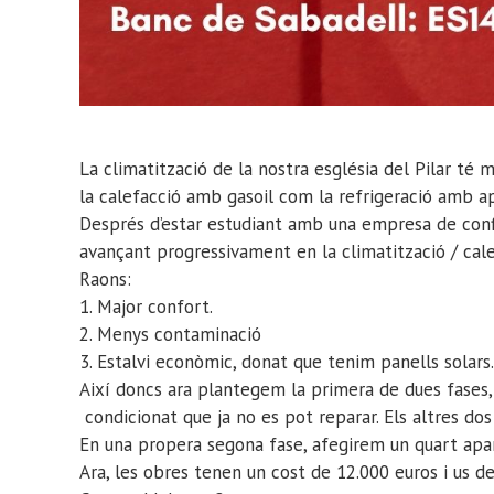
La climatització de la nostra església del Pilar t
la calefacció amb gasoil com la refrigeració amb apa
Després d’estar estudiant amb una empresa de confi
avançant progressivament en la climatització / calef
Raons:
1. Major confort.
2. Menys contaminació
3. Estalvi econòmic, donat que tenim panells solars.
Així doncs ara plantegem la primera de dues fases, c
condicionat que ja no es pot reparar. Els altres dos
En una propera segona fase, afegirem un quart apar
Ara, les obres tenen un cost de 12.000 euros i us d