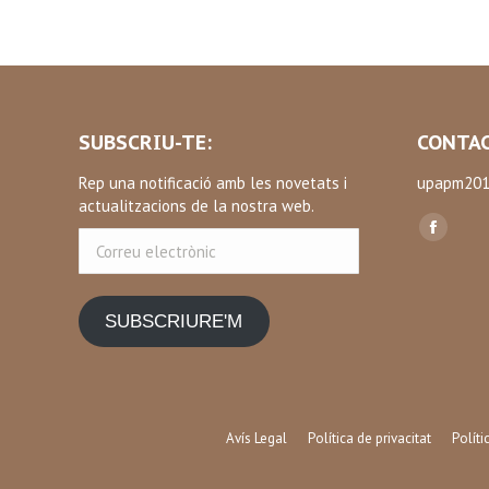
SUBSCRIU-TE:
CONTAC
Rep una notificació amb les novetats i
upapm201
actualitzacions de la nostra web.
Find us on
Correu
Facebo
electrònic
page
opens
SUBSCRIURE'M
in
new
window
Avís Legal
Política de privacitat
Polít