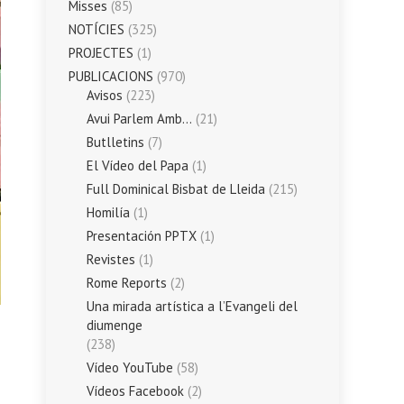
Misses
(85)
NOTÍCIES
(325)
PROJECTES
(1)
PUBLICACIONS
(970)
Avisos
(223)
Avui Parlem Amb…
(21)
Butlletins
(7)
El Vídeo del Papa
(1)
Full Dominical Bisbat de Lleida
(215)
Homilía
(1)
Presentación PPTX
(1)
Revistes
(1)
Rome Reports
(2)
Una mirada artística a l’Evangeli del
diumenge
(238)
Vídeo YouTube
(58)
Vídeos Facebook
(2)