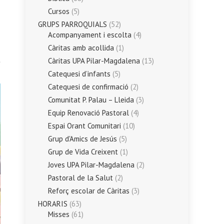
Cursos
(5)
GRUPS PARROQUIALS
(52)
Acompanyament i escolta
(4)
Càritas amb acollida
(1)
t
Càritas UPA Pilar-Magdalena
(13)
Catequesi d’infants
(5)
Catequesi de confirmació
(2)
Comunitat P. Palau – Lleida
(3)
Equip Renovació Pastoral
(4)
Espai Orant Comunitari
(10)
Grup d'Amics de Jesús
(5)
Grup de Vida Creixent
(1)
Joves UPA Pilar-Magdalena
(2)
Pastoral de la Salut
(2)
Reforç escolar de Càritas
(3)
HORARIS
(63)
Misses
(61)