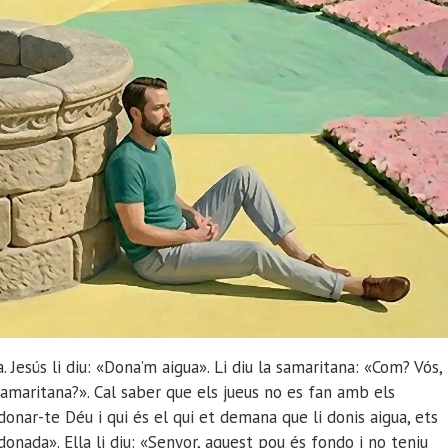
 Jesús li diu: «Dona’m aigua». Li diu la samaritana: «Com? Vós,
amaritana?». Cal saber que els jueus no es fan amb els
donar-te Déu i qui és el qui et demana que li donis aigua, ets
a donada». Ella li diu: «Senyor, aquest pou és fondo i no teniu