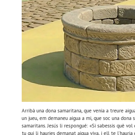
Arribà una dona samaritana, que venia a treure aigua.
un jueu, em demaneu aigua a mi, que soc una dona s
samaritans. Jesús li respongué: «Si sabessis què vol 
tu qui li hauries demanat aigua viva, i ell te l’hauri