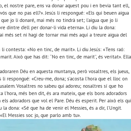
cob, el nostre pare, ens va donar aquest pou i en bevia tant ell,
 vós que no pas ell?». Jesús li respongué: «Els qui beuen aigua
que jo li donaré, mai més no tindrà set; l’aigua que jo li
 dintre d’ell per donar-li vida eterna». Li diu la dona:
i més set ni hagi de tornar mai més aquí a treure aigua del
a li contesta: «No en tinc, de marit». Li diu Jesús: «Tens raó:
marit. Això que has dit: “No en tinc, de marit”, és veritat». Ella
 adoraren Déu en aquesta muntanya, però vosaltres, els jueus,
s li respongué: «Creu-me, dona; s’acosta l’hora que el lloc on
usalem. Vosaltres no sabeu qui adoreu; nosaltres sí que ho
ta l’hora, més ben dit, és ara mateix, que els bons adoradors
 els adoradors que vol el Pare. Déu és esperit. Per això els qu
u la dona: «Sé que ha de venir el Messies, és a dir, l’Ungit.
: «El Messies soc jo, que parlo amb tu».