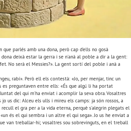
en que parlés amb una dona, però cap d’ells no gosà
dona deixà estar la gerra i se n’anà al poble a dir a la gent:
et. No serà el Messies?». La gent sortí del poble i anà a
geu, rabí». Però ell els contestà: «Jo, per menjar, tinc un
s es preguntaven entre ells: «És que algú li ha portat
luntat del qui m’ha enviat i acomplir la seva obra. Vosaltres
jo us dic: Alceu els ulls i mireu els camps: ja són rossos, a
 recull el gra per a la vida eterna, perquè s’alegrin plegats el
«un és el qui sembra i un altre el qui sega». Jo us he enviat a
ue van treballar-hi; vosaltres sou sobrevinguts, en el treball