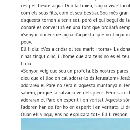
res per treure aigua. D’on la traieu, l’aigua viva? Ja
com els seus fills, com el seu bestiar. Sou més gran
d’aquesta tornen a tenir set, però el qui begui de la 
donaré es convertirà en una font que brollarà sempre
«Senyor, doneu-me aigua d’aquesta: que no tingui ma
pou».
Ell li diu: «Ves a cridar el teu marit i torna». La don
n’has tingut cinc, i l’home que ara tens no és el teu 
li diu:
«Senyor, veig que sou un profeta. Els nostres pares
dieu que el lloc on cal adorar-lo és Jerusalem». Jesú
adorareu el Pare no serà ni aquesta muntanya ni Jer
sabem, perquè la salvació ve dels jueus. Però s’acos
adoraran el Pare en esperit i en veritat. Aquests són
l’adoren han de fer-ho en esperit i en veritat». Li di
Quan ell vingui, ens ho explicarà tot». Ell li respon