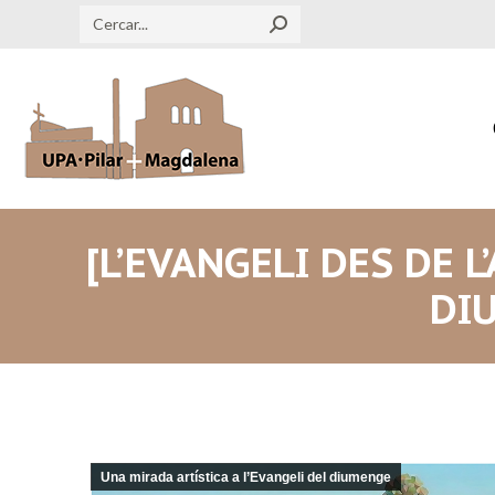
Search:
[L’EVANGELI DES DE L
DIU
Una mirada artística a l’Evangeli del diumenge