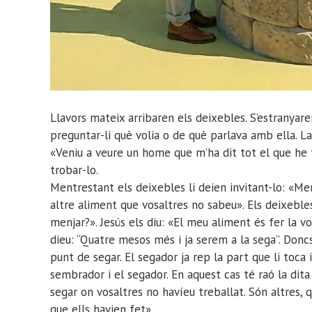
Llavors mateix arribaren els deixebles. S’estranyar
preguntar-li què volia o de què parlava amb ella. La 
«Veniu a veure un home que m’ha dit tot el que he f
trobar-lo.
Mentrestant els deixebles li deien invitant-lo: «Men
altre aliment que vosaltres no sabeu». Els deixeble
menjar?». Jesús els diu: «El meu aliment és fer la vo
dieu: “Quatre mesos més i ja serem a la sega”. Doncs 
punt de segar. El segador ja rep la part que li toca i
sembrador i el segador. En aquest cas té raó la dita 
segar on vosaltres no havíeu treballat. Són altres, q
que ells havien fet».