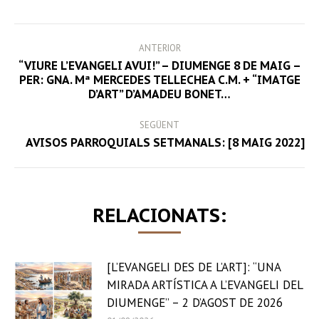
Facebook
Twitter
LinkedIn
WhatsApp
POST
ANTERIOR
NAVIGATION
“VIURE L’EVANGELI AVUI!” – DIUMENGE 8 DE MAIG –
Previous
PER: GNA. Mª MERCEDES TELLECHEA C.M. + “IMATGE
D’ART” D’AMADEU BONET…
post:
SEGÜENT
Next
AVISOS PARROQUIALS SETMANALS: [8 MAIG 2022]
post:
RELACIONATS:
[L’EVANGELI DES DE L’ART]: “UNA
MIRADA ARTÍSTICA A L’EVANGELI DEL
DIUMENGE” – 2 D’AGOST DE 2026