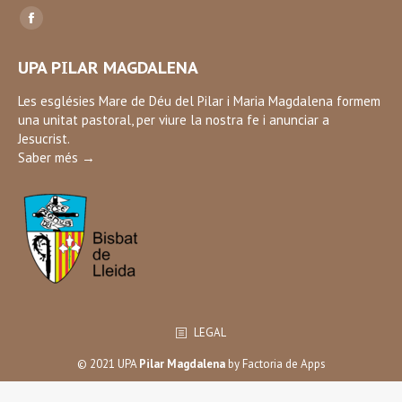
Find us on:
Facebook
page
UPA PILAR MAGDALENA
opens
in
Les esglésies Mare de Déu del Pilar i Maria Magdalena formem
una unitat pastoral, per viure la nostra fe i anunciar a
new
Jesucrist.
window
Saber més →
LEGAL
© 2021 UPA
Pilar Magdalena
by
Factoria de Apps