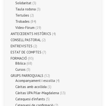
Solidaritat
(3)
Taula rodona
(3)
Tertulies
(2)
Trobades
(84)
Vídeo-Fòrum
(19)
ANTECEDENTS HISTÒRICS
(4)
CONSELL PASTORAL
(2)
ENTREVISTES
(2)
ESTAT DE COMPTES
(7)
FORMACIÓ
(93)
Bíblica
(68)
Cursos
(5)
GRUPS PARROQUIALS
(52)
Acompanyament i escolta
(4)
Càritas amb acollida
(1)
Càritas UPA Pilar-Magdalena
(13)
Catequesi d’infants
(5)
Catequesi de confirmació
(2)