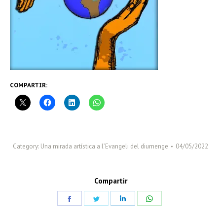
COMPARTIR:
Category:
Una mirada artística a l’Evangeli del diumenge
04/05/2022
Compartir
Share
Share
Share
Share
on
on
on
on