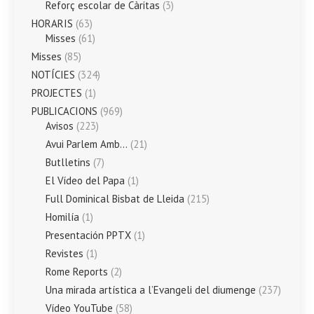
Reforç escolar de Càritas
(3)
HORARIS
(63)
Misses
(61)
Misses
(85)
NOTÍCIES
(324)
PROJECTES
(1)
PUBLICACIONS
(969)
Avisos
(223)
Avui Parlem Amb…
(21)
Butlletins
(7)
El Vídeo del Papa
(1)
Full Dominical Bisbat de Lleida
(215)
Homilía
(1)
Presentación PPTX
(1)
Revistes
(1)
Rome Reports
(2)
Una mirada artística a l’Evangeli del diumenge
(237)
Vídeo YouTube
(58)