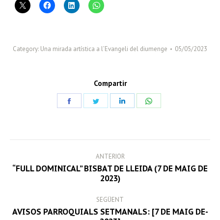
Category:
Una mirada artística a l’Evangeli del diumenge
05/05/2023
Compartir
Share
Share
Share
Share
on
on
on
on
Facebook
Twitter
LinkedIn
WhatsApp
POST
ANTERIOR
NAVIGATION
“FULL DOMINICAL” BISBAT DE LLEIDA (7 DE MAIG DE
Previous
2023)
post:
SEGÜENT
AVISOS PARROQUIALS SETMANALS: [7 DE MAIG DE-
Next