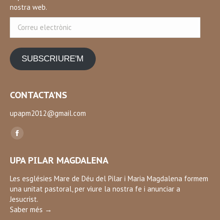
nostra web.
Correu
electrònic
SUBSCRIURE'M
CONTACTA’NS
upapm2012@gmail.com
Find us on:
Facebook
page
UPA PILAR MAGDALENA
opens
in
Les esglésies Mare de Déu del Pilar i Maria Magdalena formem
una unitat pastoral, per viure la nostra fe i anunciar a
new
Jesucrist.
window
Saber més →