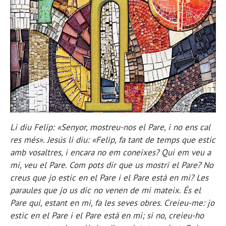
Li diu Felip: «Senyor, mostreu-nos el Pare, i no ens cal
res més». Jesús li diu: «Felip, fa tant de temps que estic
amb vosaltres, i encara no em coneixes? Qui em veu a
mi, veu el Pare. Com pots dir que us mostri el Pare? No
creus que jo estic en el Pare i el Pare està en mi? Les
paraules que jo us dic no venen de mi mateix. És el
Pare qui, estant en mi, fa les seves obres. Creieu-me: jo
estic en el Pare i el Pare està en mi; si no, creieu-ho