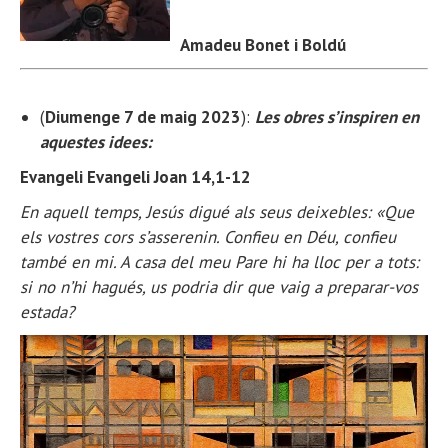
Amadeu Bonet i Boldú
(
Diumenge 7 de maig 2023
):
Les obres s’inspiren en
aquestes idees:
Evangeli Evangeli Joan 14,1-12
En aquell temps, Jesús digué als seus deixebles: «Que
els vostres cors s’asserenin. Confieu en Déu, confieu
també en mi. A casa del meu Pare hi ha lloc per a tots:
si no n’hi hagués, us podria dir que vaig a preparar-vos
estada?