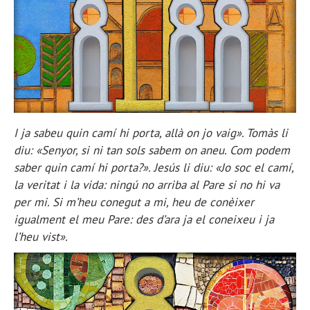
I ja sabeu quin camí hi porta, allà on jo vaig». Tomàs li
diu: «Senyor, si ni tan sols sabem on aneu. Com podem
saber quin camí hi porta?». Jesús li diu: «Jo soc el camí,
la veritat i la vida: ningú no arriba al Pare si no hi va
per mi. Si m’heu conegut a mi, heu de conèixer
igualment el meu Pare: des d’ara ja el coneixeu i ja
l’heu vist».