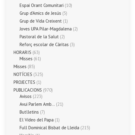
Espai Orant Comunitari
(10)
Grup d'Amics de Jesús
(5)
Grup de Vida Creixent
(1)
Joves UPA Pilar-Magdalena
(2)
Pastoral de la Salut
(2)
Reforç escolar de Càritas
(3)
HORARIS
(63)
Misses
(61)
Misses
(85)
NOTÍCIES
(325)
PROJECTES
(1)
PUBLICACIONS
(970)
Avisos
(223)
Avui Parlem Amb…
(21)
Butlletins
(7)
El Vídeo del Papa
(1)
Full Dominical Bisbat de Lleida
(215)