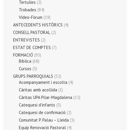
Tertulies
(2)
Trobades
(84)
Vídeo-Fòrum
(19)
ANTECEDENTS HISTÒRICS
(4)
CONSELL PASTORAL
(2)
ENTREVISTES
(2)
ESTAT DE COMPTES
(7)
FORMACIÓ
(93)
Bíblica
(68)
Cursos
(5)
GRUPS PARROQUIALS
(52)
Acompanyament i escolta
(4)
Càritas amb acollida
(1)
Càritas UPA Pilar-Magdalena
(13)
Catequesi d’infants
(5)
Catequesi de confirmació
(2)
Comunitat P. Palau – Lleida
(3)
Equip Renovació Pastoral
(4)