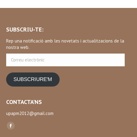
SUBSCRIU-TE:
Rep una notificació amb les novetats i actualitzacions de la
nostra web.
Correu
electrònic
SUBSCRIURE'M
CONTACTA’NS
upapm2012@gmail.com
Find us on:
Facebook