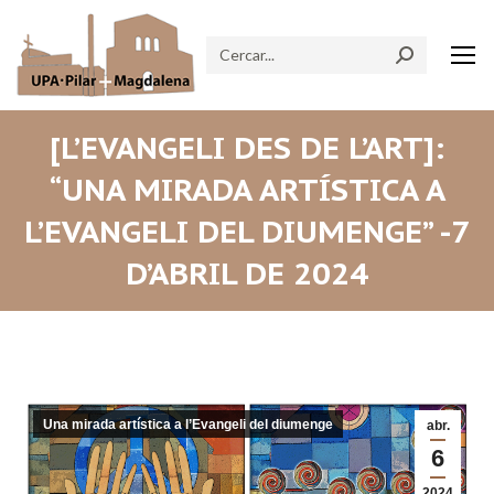
Search:
[L’EVANGELI DES DE L’ART]:
“UNA MIRADA ARTÍSTICA A
L’EVANGELI DEL DIUMENGE” -7
D’ABRIL DE 2024
Una mirada artística a l’Evangeli del diumenge
abr.
6
2024