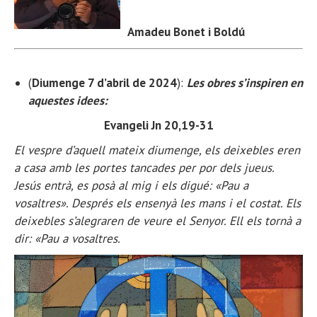
Amadeu Bonet i Boldú
(
Diumenge 7 d’abril de 2024
):
Les obres s’inspiren en
aquestes idees:
Evangeli Jn 20,19-31
El vespre d’aquell mateix diumenge, els deixebles eren
a casa amb les portes tancades per por dels jueus.
Jesús entrà, es posà al mig i els digué: «Pau a
vosaltres». Després els ensenyà les mans i el costat. Els
deixebles s’alegraren de veure el Senyor. Ell els tornà a
dir: «Pau a vosaltres.