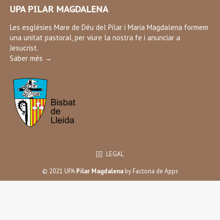
page
UPA PILAR MAGDALENA
opens
in
Les esglésies Mare de Déu del Pilar i Maria Magdalena formem
una unitat pastoral, per viure la nostra fe i anunciar a
new
Jesucrist.
window
Saber més →
LEGAL
© 2021 UPA
Pilar Magdalena
by
Factoria de Apps