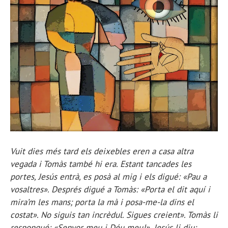
Vuit dies més tard els deixebles eren a casa altra
vegada i Tomàs també hi era. Estant tancades les
portes, Jesús entrà, es posà al mig i els digué: «Pau a
vosaltres». Després digué a Tomàs: «Porta el dit aquí i
mira’m les mans; porta la mà i posa-me-la dins el
costat». No siguis tan incrèdul. Sigues creient». Tomàs li
respongué: «Senyor meu i Déu meu!». Jesús li diu: