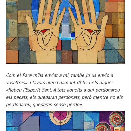
Com el Pare m’ha enviat a mi, també jo us envio a
vosaltres». Llavors alenà damunt d’ells i els digué:
«Rebeu l’Esperit Sant. A tots aquells a qui perdonareu
els pecats, els quedaran perdonats, però mentre no els
perdonareu, quedaran sense perdó».