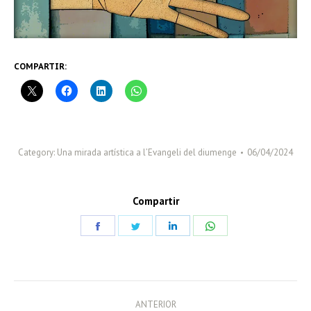
COMPARTIR:
Category:
Una mirada artística a l’Evangeli del diumenge
06/04/2024
Compartir
Share
Share
Share
Share
on
on
on
on
Facebook
Twitter
LinkedIn
WhatsApp
POST
ANTERIOR