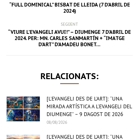
NAVIGATION
“FULL DOMINICAL” BISBAT DE LLEIDA (7 D’ABRIL DE
Previous
2024)
post:
SEGÜENT
“VIURE L’EVANGELI AVUI!” – DIUMENGE 7 D’ABRIL DE
Next
2024. PER: MN. CARLES SANMARTÍN + “IMATGE
D’ART” D’AMADEU BONET…
post:
RELACIONATS:
[L’EVANGELI DES DE L’ART]: “UNA
MIRADA ARTÍSTICA A L’EVANGELI DEL
DIUMENGE” – 9 D’AGOST DE 2026
08/08/2026
[L’EVANGELI DES DE L’ART]: “UNA