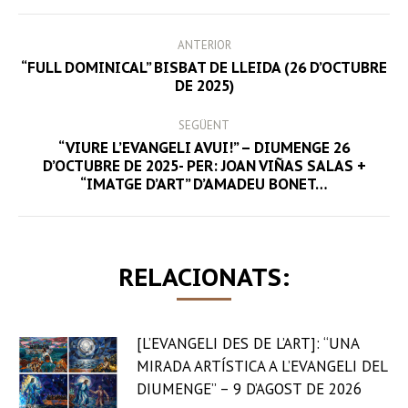
POST
ANTERIOR
NAVIGATION
“FULL DOMINICAL” BISBAT DE LLEIDA (26 D’OCTUBRE
Previous
DE 2025)
post:
SEGÜENT
“VIURE L’EVANGELI AVUI!” – DIUMENGE 26
Next
D’OCTUBRE DE 2025- PER: JOAN VIÑAS SALAS +
“IMATGE D’ART” D’AMADEU BONET…
post:
RELACIONATS:
[L’EVANGELI DES DE L’ART]: “UNA
MIRADA ARTÍSTICA A L’EVANGELI DEL
DIUMENGE” – 9 D’AGOST DE 2026