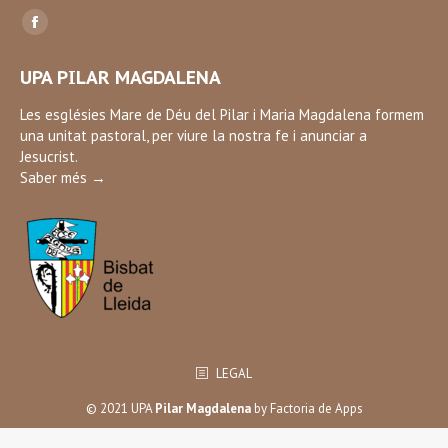
Find us on:
Facebook
page
UPA PILAR MAGDALENA
opens
in
Les esglésies Mare de Déu del Pilar i Maria Magdalena formem
una unitat pastoral, per viure la nostra fe i anunciar a
new
Jesucrist.
window
Saber més →
LEGAL
© 2021 UPA
Pilar Magdalena
by
Factoria de Apps