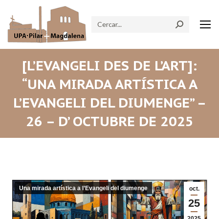
Search:
[L’EVANGELI DES DE L’ART]:
“UNA MIRADA ARTÍSTICA A
L’EVANGELI DEL DIUMENGE” –
26 – D’ OCTUBRE DE 2025
Una mirada artística a l’Evangeli del diumenge
oct.
25
2025