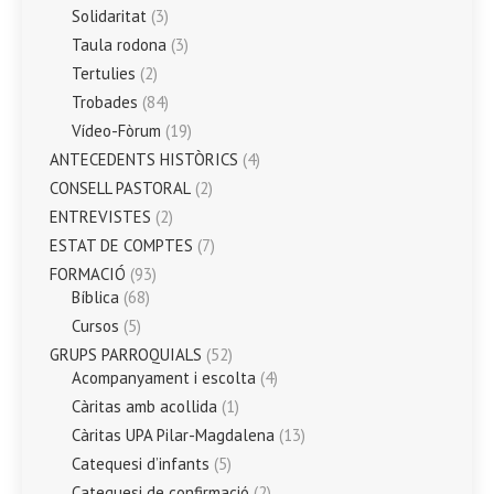
Solidaritat
(3)
Taula rodona
(3)
Tertulies
(2)
Trobades
(84)
Vídeo-Fòrum
(19)
ANTECEDENTS HISTÒRICS
(4)
CONSELL PASTORAL
(2)
ENTREVISTES
(2)
ESTAT DE COMPTES
(7)
FORMACIÓ
(93)
Bíblica
(68)
Cursos
(5)
GRUPS PARROQUIALS
(52)
Acompanyament i escolta
(4)
Càritas amb acollida
(1)
Càritas UPA Pilar-Magdalena
(13)
Catequesi d’infants
(5)
Catequesi de confirmació
(2)