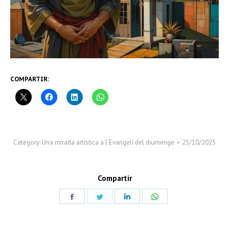
COMPARTIR:
Category:
Una mirada artística a l’Evangeli del diumenge
25/10/2025
Compartir
Share
Share
Share
Share
on
on
on
on
Facebook
Twitter
LinkedIn
WhatsApp