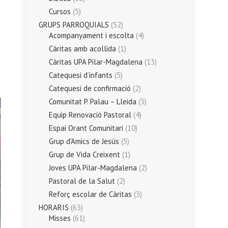
Cursos
(5)
GRUPS PARROQUIALS
(52)
Acompanyament i escolta
(4)
Càritas amb acollida
(1)
Càritas UPA Pilar-Magdalena
(13)
Catequesi d’infants
(5)
Catequesi de confirmació
(2)
Comunitat P. Palau – Lleida
(3)
Equip Renovació Pastoral
(4)
Espai Orant Comunitari
(10)
Grup d'Amics de Jesús
(5)
Grup de Vida Creixent
(1)
Joves UPA Pilar-Magdalena
(2)
Pastoral de la Salut
(2)
Reforç escolar de Càritas
(3)
HORARIS
(63)
Misses
(61)