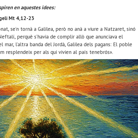
spiren en aquestes idees:
geli Mt 4,12-23
at, se’n tornà a Galilea, però no anà a viure a Natzaret, sinó
 Neftalí, perquè s’havia de complir allò que anunciava el
l mar, l’altra banda del Jordà, Galilea dels pagans: El poble
um resplendeix per als qui vivien al país tenebrós».