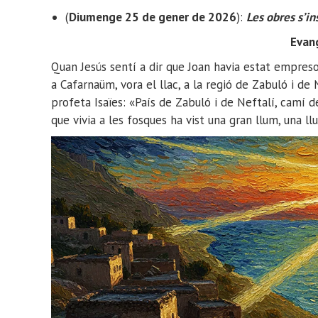
(
Diumenge 25 de gener de 2026
):
Les obres s’in
Evan
Quan Jesús sentí a dir que Joan havia estat empreson
a Cafarnaüm, vora el llac, a la regió de Zabuló i de
profeta Isaïes: «País de Zabuló i de Neftalí, camí de
que vivia a les fosques ha vist una gran llum, una ll