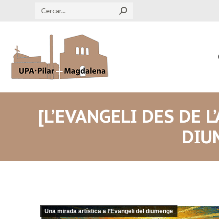
Search:
[L’EVANGELI DES DE L
DIU
Una mirada artística a l’Evangeli del diumenge