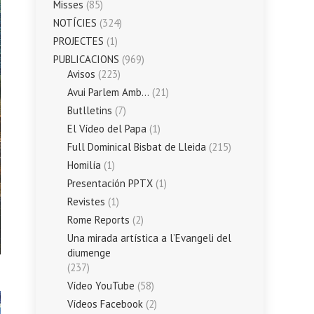
Misses
(85)
NOTÍCIES
(324)
PROJECTES
(1)
PUBLICACIONS
(969)
Avisos
(223)
Avui Parlem Amb…
(21)
Butlletins
(7)
El Vídeo del Papa
(1)
Full Dominical Bisbat de Lleida
(215)
Homilía
(1)
Presentación PPTX
(1)
Revistes
(1)
Rome Reports
(2)
Una mirada artística a l’Evangeli del
diumenge
(237)
Vídeo YouTube
(58)
Vídeos Facebook
(2)