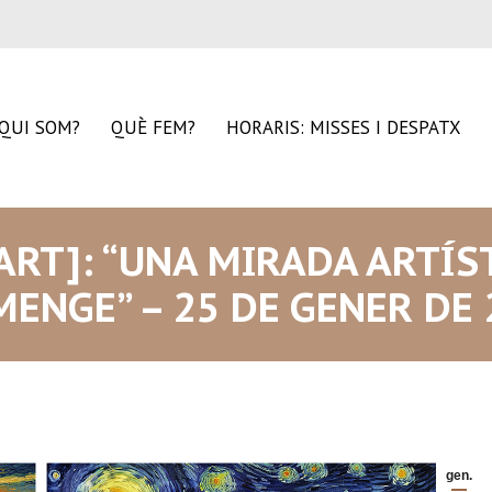
QUI SOM?
QUÈ FEM?
HORARIS: MISSES I DESPATX
’ART]: “UNA MIRADA ARTÍS
MENGE” – 25 DE GENER DE 
gen.