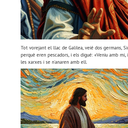
Tot vorejant el llac de Galilea, veié dos germans, Sim
perquè eren pescadors, i els digué: «Veniu amb mi
les xarxes i se n’anaren amb ell.