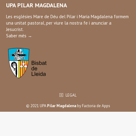
UPA PILAR MAGDALENA
opens
in
Les esglésies Mare de Déu del Pilar i Maria Magdalena formem
una unitat pastoral, per viure la nostra fe i anunciar a
new
Jesucrist.
window
Saber més →
LEGAL
© 2021 UPA
Pilar Magdalena
by
Factoria de Apps