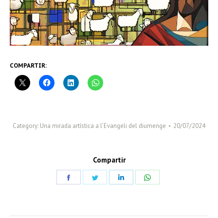
COMPARTIR:
Category:
Una mirada artística a l’Evangeli del diumenge
20/07/2024
Compartir
Share
Share
Share
Share
on
on
on
on
Facebook
Twitter
LinkedIn
WhatsApp