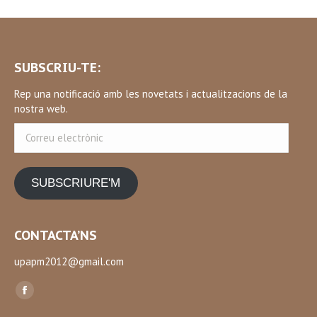
SUBSCRIU-TE:
Rep una notificació amb les novetats i actualitzacions de la
nostra web.
Correu
electrònic
SUBSCRIURE'M
CONTACTA’NS
upapm2012@gmail.com
Find us on:
Facebook
page