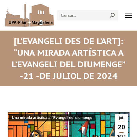
Search:
[L’EVANGELI DES DE L’ART]:
“UNA MIRADA ARTÍSTICA A
L’EVANGELI DEL DIUMENGE”
-21 -DE JULIOL DE 2024
Una mirada artística a l’Evangeli del diumenge
jul.
20
2024