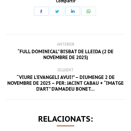
Compartir
Share
Share
Share
Share
on
on
on
on
Facebook
Twitter
LinkedIn
WhatsApp
POST
ANTERIOR
NAVIGATION
“FULL DOMINICAL” BISBAT DE LLEIDA (2 DE
Previous
NOVEMBRE DE 2025)
post:
SEGÜENT
“VIURE L’EVANGELI AVUI!” – DIUMENGE 2 DE
Next
NOVEMBRE DE 2025 – PER: JACINT CABAU + “IMATGE
D’ART” D’AMADEU BONET…
post:
RELACIONATS: