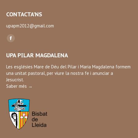
CONTACTA’NS
upapm2012@gmail.com
Find us on:
Facebook
page
UPA PILAR MAGDALENA
opens
in
Les esglésies Mare de Déu del Pilar i Maria Magdalena formem
una unitat pastoral, per viure la nostra fe i anunciar a
new
Jesucrist.
window
Saber més →