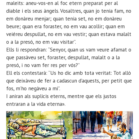
maleïts: aneu-vos-en al foc etern preparat per al
diable i els seus àngels. Vosaltres, quan jo tenia fam, no
em donàreu menjar; quan tenia set, no em donàreu
beure; quan era foraster, no em vau acollir; quan em
veiéreu despullat, no em vau vestir; quan estava malalt
o a la presó, no em vau visitar”.
Ells li respondran: “Senyor, quan us vam veure afamat o
que passàveu set, foraster, despullat, malalt o a la
presó, i no vam fer res per vós?”
Ell els contestarà: “Us ho dic amb tota veritat: Tot allò
que deixàveu de fer a cadascun d’aquests, per petit que
fos, m’ho negàveu a mi”.
I aniran als suplicis eterns, mentre que els justos
entraran a la vida eterna».