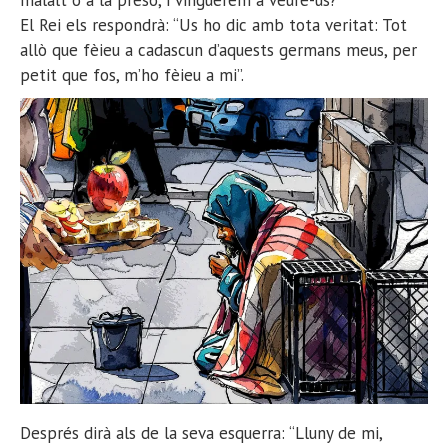
malalt o a la presó, i vinguérem a veure-us?”
El Rei els respondrà: “Us ho dic amb tota veritat: Tot
allò que fèieu a cadascun d’aquests germans meus, per
petit que fos, m’ho fèieu a mi”.
Després dirà als de la seva esquerra: “Lluny de mi,