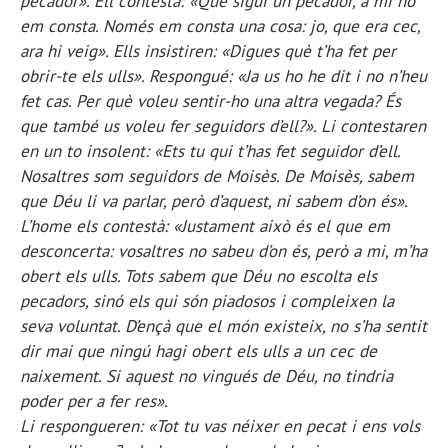
pecador». Ell contestà: «Que sigui un pecador, a mi no
em consta. Només em consta una cosa: jo, que era cec,
ara hi veig». Ells insistiren: «Digues què t’ha fet per
obrir-te els ulls». Respongué: «Ja us ho he dit i no n’heu
fet cas. Per què voleu sentir-ho una altra vegada? És
que també us voleu fer seguidors d’ell?». Li contestaren
en un to insolent: «Ets tu qui t’has fet seguidor d’ell.
Nosaltres som seguidors de Moisès. De Moisès, sabem
que Déu li va parlar, però d’aquest, ni sabem d’on és».
L’home els contestà: «Justament això és el que em
desconcerta: vosaltres no sabeu d’on és, però a mi, m’ha
obert els ulls. Tots sabem que Déu no escolta els
pecadors, sinó els qui són piadosos i compleixen la
seva voluntat. D’ençà que el món existeix, no s’ha sentit
dir mai que ningú hagi obert els ulls a un cec de
naixement. Si aquest no vingués de Déu, no tindria
poder per a fer res».
Li respongueren: «Tot tu vas néixer en pecat i ens vols