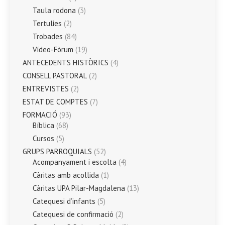
Taula rodona
(3)
Tertulies
(2)
Trobades
(84)
Vídeo-Fòrum
(19)
ANTECEDENTS HISTÒRICS
(4)
CONSELL PASTORAL
(2)
ENTREVISTES
(2)
ESTAT DE COMPTES
(7)
FORMACIÓ
(93)
Bíblica
(68)
Cursos
(5)
GRUPS PARROQUIALS
(52)
Acompanyament i escolta
(4)
Càritas amb acollida
(1)
Càritas UPA Pilar-Magdalena
(13)
Catequesi d’infants
(5)
Catequesi de confirmació
(2)