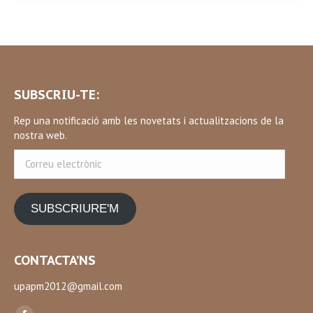
SUBSCRIU-TE:
Rep una notificació amb les novetats i actualitzacions de la
nostra web.
Correu
electrònic
SUBSCRIURE'M
CONTACTA’NS
upapm2012@gmail.com
Find us on: