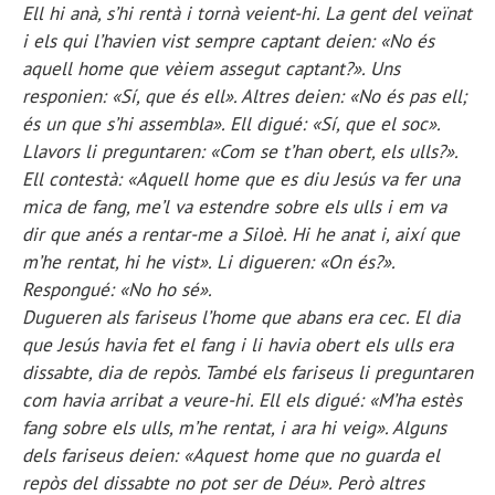
Ell hi anà, s’hi rentà i tornà veient-hi. La gent del veïnat
i els qui l’havien vist sempre captant deien: «No és
aquell home que vèiem assegut captant?». Uns
responien: «Sí, que és ell». Altres deien: «No és pas ell;
és un que s’hi assembla». Ell digué: «Sí, que el soc».
Llavors li preguntaren: «Com se t’han obert, els ulls?».
Ell contestà: «Aquell home que es diu Jesús va fer una
mica de fang, me’l va estendre sobre els ulls i em va
dir que anés a rentar-me a Siloè. Hi he anat i, així que
m’he rentat, hi he vist». Li digueren: «On és?».
Respongué: «No ho sé».
Dugueren als fariseus l’home que abans era cec. El dia
que Jesús havia fet el fang i li havia obert els ulls era
dissabte, dia de repòs. També els fariseus li preguntaren
com havia arribat a veure-hi. Ell els digué: «M’ha estès
fang sobre els ulls, m’he rentat, i ara hi veig». Alguns
dels fariseus deien: «Aquest home que no guarda el
repòs del dissabte no pot ser de Déu». Però altres