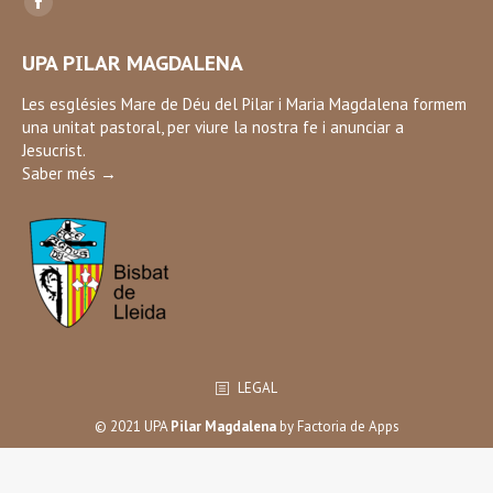
Facebook
page
UPA PILAR MAGDALENA
opens
in
Les esglésies Mare de Déu del Pilar i Maria Magdalena formem
una unitat pastoral, per viure la nostra fe i anunciar a
new
Jesucrist.
window
Saber més →
LEGAL
© 2021 UPA
Pilar Magdalena
by
Factoria de Apps