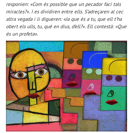
responien: «Com és possible que un pecador faci tals
miracles?». I es dividiren entre ells. S’adreçaren al cec
altra vegada i li digueren: «Ja que és a tu, que ell t’ha
obert els ulls, tu, què en dius, d’ell?». Ell contestà: «Que
és un profeta».