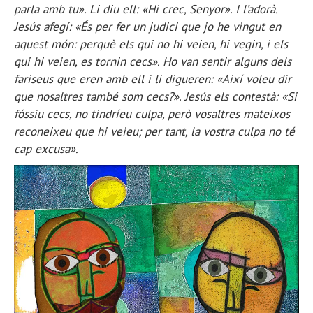
parla amb tu». Li diu ell: «Hi crec, Senyor». I l’adorà.
Jesús afegí: «És per fer un judici que jo he vingut en
aquest món: perquè els qui no hi veien, hi vegin, i els
qui hi veien, es tornin cecs». Ho van sentir alguns dels
fariseus que eren amb ell i li digueren: «Així voleu dir
que nosaltres també som cecs?». Jesús els contestà: «Si
fóssiu cecs, no tindríeu culpa, però vosaltres mateixos
reconeixeu que hi veieu; per tant, la vostra culpa no té
cap excusa».