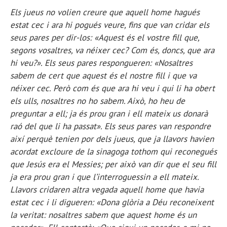
Els jueus no volien creure que aquell home hagués
estat cec i ara hi pogués veure, fins que van cridar els
seus pares per dir-los: «Aquest és el vostre fill que,
segons vosaltres, va néixer cec? Com és, doncs, que ara
hi veu?». Els seus pares respongueren: «Nosaltres
sabem de cert que aquest és el nostre fill i que va
néixer cec. Però com és que ara hi veu i qui li ha obert
els ulls, nosaltres no ho sabem. Això, ho heu de
preguntar a ell; ja és prou gran i ell mateix us donarà
raó del que li ha passat». Els seus pares van respondre
així perquè tenien por dels jueus, que ja llavors havien
acordat excloure de la sinagoga tothom qui reconegués
que Jesús era el Messies; per això van dir que el seu fill
ja era prou gran i que l’interroguessin a ell mateix.
Llavors cridaren altra vegada aquell home que havia
estat cec i li digueren: «Dona glòria a Déu reconeixent
la veritat: nosaltres sabem que aquest home és un