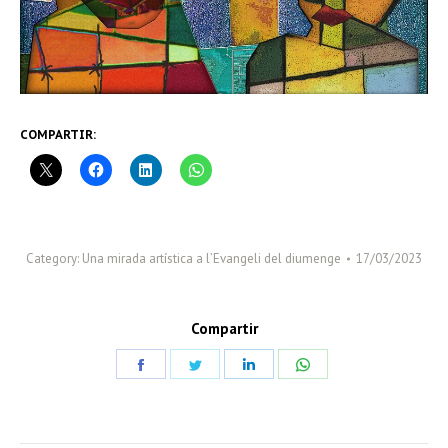
COMPARTIR:
Category:
Una mirada artística a l’Evangeli del diumenge
17/03/2023
Compartir
Share
Share
Share
Share
on
on
on
on
Facebook
Twitter
LinkedIn
WhatsApp