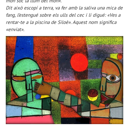
món soc la llum del món».
Dit això escopí a terra, va fer amb la saliva una mica de
fang, l’estengué sobre els ulls del cec i li digué: «Ves a
rentar-te a la piscina de Siloè». Aquest nom significa
«enviat».