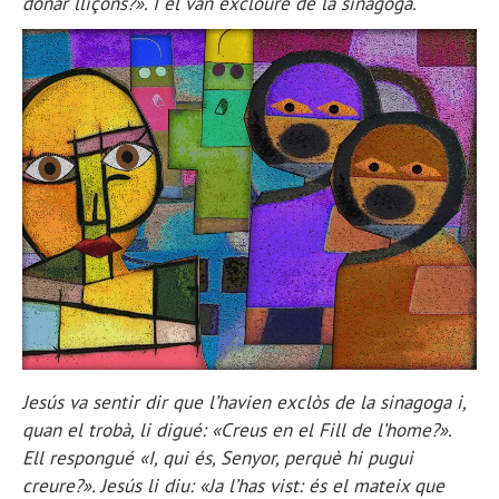
donar lliçons?». I el van excloure de la sinagoga.
Jesús va sentir dir que l’havien exclòs de la sinagoga i,
quan el trobà, li digué: «Creus en el Fill de l’home?».
Ell respongué «I, qui és, Senyor, perquè hi pugui
creure?». Jesús li diu: «Ja l’has vist: és el mateix que