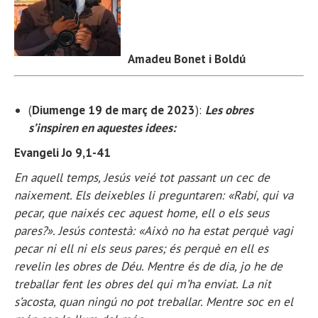
Amadeu Bonet i Boldú
(
Diumenge 19 de març de 2023
):
Les obres
s’inspiren en aquestes idees:
Evangeli Jo 9,1-41
En aquell temps, Jesús veié tot passant un cec de
naixement. Els deixebles li preguntaren: «Rabí, qui va
pecar, que naixés cec aquest home, ell o els seus
pares?». Jesús contestà: «Això no ha estat perquè vagi
pecar ni ell ni els seus pares; és perquè en ell es
revelin les obres de Déu. Mentre és de dia, jo he de
treballar fent les obres del qui m’ha enviat. La nit
s’acosta, quan ningú no pot treballar. Mentre soc en el