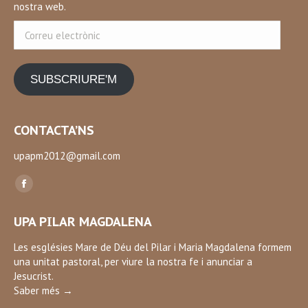
nostra web.
Correu
electrònic
SUBSCRIURE'M
CONTACTA’NS
upapm2012@gmail.com
Find us on:
Facebook
page
UPA PILAR MAGDALENA
opens
in
Les esglésies Mare de Déu del Pilar i Maria Magdalena formem
una unitat pastoral, per viure la nostra fe i anunciar a
new
Jesucrist.
window
Saber més →