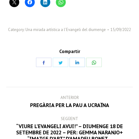
Category:
Una mirada artística a l’Evangeli del diumenge
15/09/2022
Compartir
Share
Share
Share
Share
on
on
on
on
Facebook
Twitter
LinkedIn
WhatsApp
POST
ANTERIOR
NAVIGATION
Previous
PREGÀRIA PER LA PAU A UCRAÏNA
post:
SEGÜENT
“VIURE L’EVANGELI AVUI!” – DIUMENGE 18 DE
Next
SETEMBRE DE 2022 – PER: GEMMA NARANJO+
“IMATGE D’ART” D’AMADEU BONET…