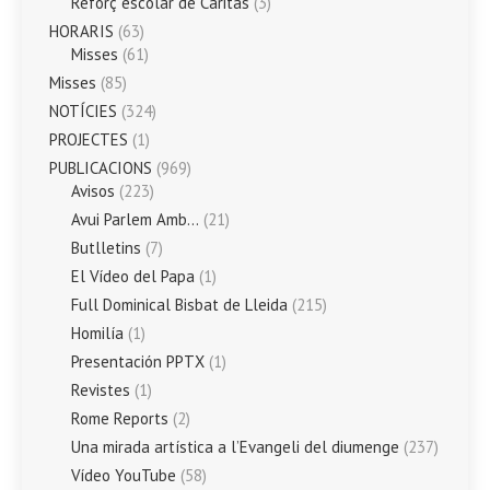
Reforç escolar de Càritas
(3)
HORARIS
(63)
Misses
(61)
Misses
(85)
NOTÍCIES
(324)
PROJECTES
(1)
PUBLICACIONS
(969)
Avisos
(223)
Avui Parlem Amb…
(21)
Butlletins
(7)
El Vídeo del Papa
(1)
Full Dominical Bisbat de Lleida
(215)
Homilía
(1)
Presentación PPTX
(1)
Revistes
(1)
Rome Reports
(2)
Una mirada artística a l’Evangeli del diumenge
(237)
Vídeo YouTube
(58)